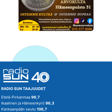
RADIO SUN TAAJUUDET
Etelä-Pirkanmaa
96,7
Ikaalinen ja Hämeenkyrö
96,3
Kankaanpään seutu
106,7