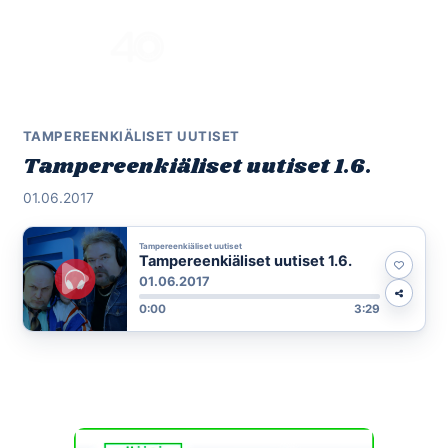
Skip
to
Menu
content
TAMPEREENKIÄLISET UUTISET
Tampereenkiäliset uutiset 1.6.
01.06.2017
Tampereenkiäliset uutiset
Tampereenkiäliset uutiset 1.6.
01.06.2017
0:00
3:29