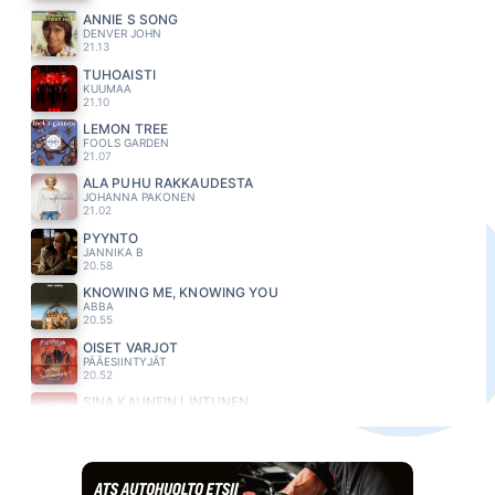
ANNIE S SONG
DENVER JOHN
21.13
TUHOAISTI
KUUMAA
21.10
LEMON TREE
FOOLS GARDEN
21.07
ÄLÄ PUHU RAKKAUDESTA
JOHANNA PAKONEN
21.02
PYYNTÖ
JANNIKA B
20.58
KNOWING ME, KNOWING YOU
ABBA
20.55
ÖISET VARJOT
PÄÄESIINTYJÄT
20.52
SINÄ KAUNEIN LINTUNEN
LAURA NÄRHI
20.48
NIIN SE KÄY
LAVEN LEA
20.46