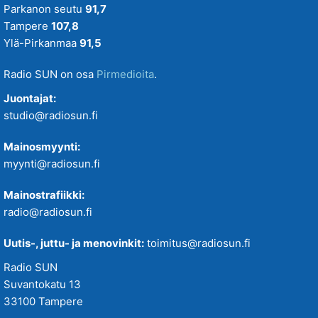
Parkanon seutu
91,7
Tampere
107,8
Ylä-Pirkanmaa
91,5
Radio SUN on osa
Pirmedioita
.
Juontajat:
studio@radiosun.fi
Mainosmyynti:
myynti@radiosun.fi
Mainostrafiikki:
radio@radiosun.fi
Uutis-, juttu- ja menovinkit:
toimitus@radiosun.fi
Radio SUN
Suvantokatu 13
33100 Tampere