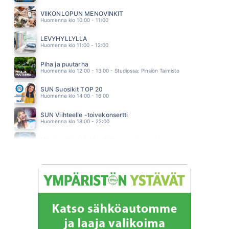
SUA AIVAN LIIKAA
HUHU
VIIKONLOPUN MENOVINKIT
05.24
Huomenna klo 10:00 - 11:00
LEVYHYLLYLLÄ
Huomenna klo 11:00 - 12:00
Piha ja puutarha
Huomenna klo 12:00 - 13:00 - Studiossa: Pinsiön Taimisto
SUN Suosikit TOP 20
Huomenna klo 14:00 - 16:00
SUN Viihteelle -toivekonsertti
Huomenna klo 18:00 - 22:00
Monipuolisinta iskelmää ja parasta poppia
Sunnuntai klo 00:00 - 10:00