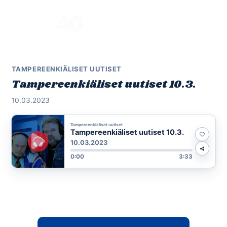
Skip
to
Menu
content
TAMPEREENKIÄLISET UUTISET
Tampereenkiäliset uutiset 10.3.
10.03.2023
Tampereenkiäliset uutiset
Tampereenkiäliset uutiset 10.3.
10.03.2023
0:00
3:33