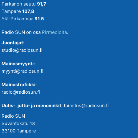
Parkanon seutu
91,7
Tampere
107,8
Ylä-Pirkanmaa
91,5
Radio SUN on osa
Pirmedioita
.
Juontajat:
studio@radiosun.fi
Mainosmyynti:
myynti@radiosun.fi
Mainostrafiikki:
radio@radiosun.fi
Uutis-, juttu- ja menovinkit:
toimitus@radiosun.fi
Radio SUN
Suvantokatu 13
33100 Tampere