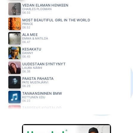
VEDÄN ELÄMÄN HENKEEN
CHARLES PLOGMAN
06.55
MOST BEAUTIFUL GIRL IN THE WORLD
PRINCE
06.52
ÄLÄ MEE
EMMA & MATILDA
06.47
KESAKATU
DANNY
06.45
UUDESTAAN SYNTYNYT
LAURA NÄRHI
06.38
PÄÄSTÄ PAHASTA
PATE MUSTAJÄRVI
06.29
TAIVAANSININEN BMW
KETTUNEN EDU
06.22
TARPEEKS KOHTALOO
MEIJU SUVAS
06.16
HEAVEN
CIAN DUCROT
06.12