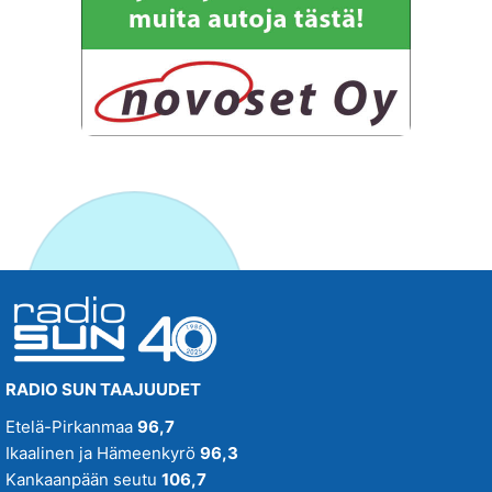
RADIO SUN TAAJUUDET
Etelä-Pirkanmaa
96,7
Ikaalinen ja Hämeenkyrö
96,3
Kankaanpään seutu
106,7