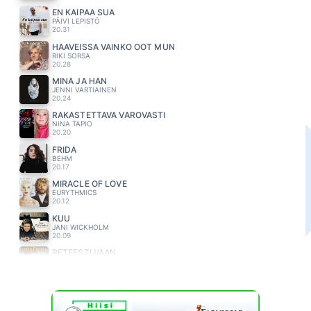
EN KAIPAA SUA
PÄIVI LEPISTÖ
20.31
HAAVEISSA VAINKO OOT MUN
RIKI SORSA
20.28
MINÄ JA HÄN
JENNI VARTIAINEN
20.24
RAKASTETTAVA VAROVASTI
NINA TAPIO
20.20
FRIDA
BEHM
20.17
MIRACLE OF LOVE
EURYTHMICS
20.12
KUU
JANI WICKHOLM
20.09
RETEESTI VAAN
IRWIN
20.07
MAGIA
ALVARO SOLER
20.03