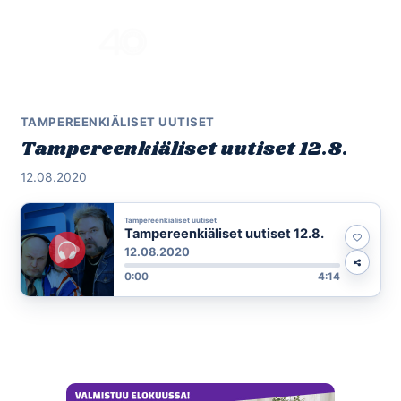
Skip
to
Menu
content
TAMPEREENKIÄLISET UUTISET
Tampereenkiäliset uutiset 12.8.
12.08.2020
Tampereenkiäliset uutiset
Tampereenkiäliset uutiset 12.8.
12.08.2020
0:00
4:14