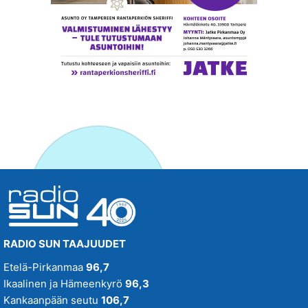
RADIO SUN TAAJUUDET
Etelä-Pirkanmaa
96,7
Ikaalinen ja Hämeenkyrö
96,3
Kankaanpään seutu
106,7