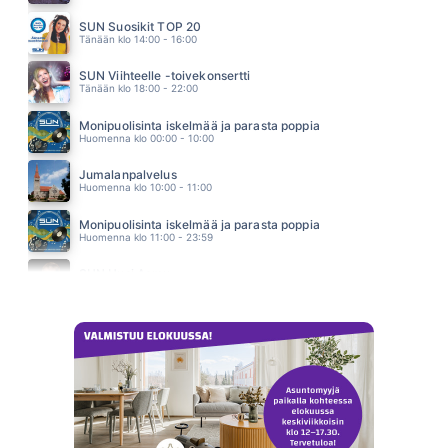
MINÄ SUOJELEN SINUA KAIKELTA
ULTRA BRA
SUN Suosikit TOP 20
03.07
Tänään klo 14:00 - 16:00
SUN Viihteelle -toivekonsertti
Tänään klo 18:00 - 22:00
Monipuolisinta iskelmää ja parasta poppia
Huomenna klo 00:00 - 10:00
Jumalanpalvelus
Huomenna klo 10:00 - 11:00
Monipuolisinta iskelmää ja parasta poppia
Huomenna klo 11:00 - 23:59
SUN Uusi Aamu
Maanantai klo 07:00 - 11:00 - Studiossa: Kimmo Hoivassilta