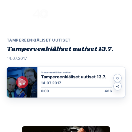
Skip
to
Menu
content
TAMPEREENKIÄLISET UUTISET
Tampereenkiäliset uutiset 13.7.
14.07.2017
Tampereenkiäliset uutiset
Tampereenkiäliset uutiset 13.7.
14.07.2017
0:00
4:16