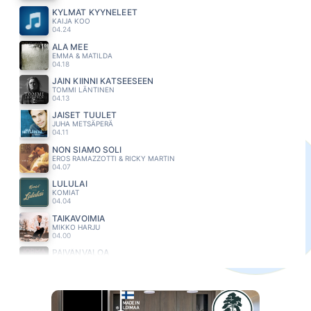
KYLMÄT KYYNELEET
KAIJA KOO
04.24
ÄLÄ MEE
EMMA & MATILDA
04.18
JÄIN KIINNI KATSEESEEN
TOMMI LÄNTINEN
04.13
JAISET TUULET
JUHA METSÄPERÄ
04.11
NON SIAMO SOLI
EROS RAMAZZOTTI & RICKY MARTIN
04.07
LULULAI
KOMIAT
04.04
TAIKAVOIMIA
MIKKO HARJU
04.00
PÄIVÄNVALOA
JORMA KÄÄRIÄINEN
03.55
SAHKOA ILMASSA
HEIKKI HELA
03.50