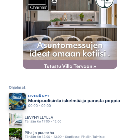
ANNAN PALAA VAAN (AI AI AI)
MEIJU SUVAS
03.45
PULSSI
JANNIKA B
03.41
PART TIME LOVER
STEVIE WONDER
03.38
SYDÄN JOTA RAKASTAN
JUHA TAPIO
03.34
ENKELIN SILMIN
ARJA KORISEVA
03.30
TANSSI KANSSANI
LUMOTTU APINA
Ohjelmat:
03.27
LIVENÄ NYT
ALL BOUT THE MONEY
Monipuolisinta iskelmää ja parasta poppia
MEJA
03.24
00:00 - 09:00
NUMMELA
ANSSI KELA
LEVYHYLLYLLÄ
03.16
Tänään klo 11:00 - 12:00
MOOTTORITIE ON KUUMA
PELLE MILJOONA
Piha ja puutarha
03.11
Tänään klo 12:00 - 13:00 - Studiossa: Pinsiön Taimisto