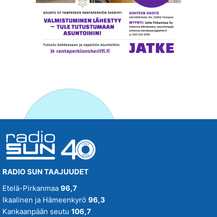
RADIO SUN TAAJUUDET
Etelä-Pirkanmaa
96,7
Ikaalinen ja Hämeenkyrö
96,3
Kankaanpään seutu
106,7