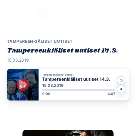
Skip
to
Menu
content
TAMPEREENKIÄLISET UUTISET
Tampereenkiäliset uutiset 14.3.
15.03.2019
Tampereenkiäliset uutiset
Tampereenkiäliset uutiset 14.3.
15.03.2019
0:00
4:07