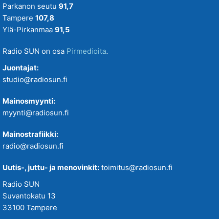
Parkanon seutu
91,7
Tampere
107,8
Ylä-Pirkanmaa
91,5
Radio SUN on osa
Pirmedioita
.
Juontajat:
studio@radiosun.fi
Mainosmyynti:
myynti@radiosun.fi
Mainostrafiikki:
radio@radiosun.fi
Uutis-, juttu- ja menovinkit:
toimitus@radiosun.fi
Radio SUN
Suvantokatu 13
33100 Tampere