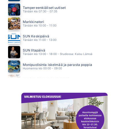
WAITING FOR THE DAWN
Q.STONE
Tampereenkiäliset uutiset
16.06
Tänään klo 07:30 - 07:35
Markkinatori
Tänään klo 10:00 - 11:00
SUN Keskipäivä
Tänään klo 11:00 - 13:00
SUN Iltapäivä
Tänään klo 13:00 - 18:00 - Studiossa: Kaisu Lämsä
Monipuolisinta iskelmää ja parasta poppia
Huomenna klo 00:00 - 09:00
VIIKONLOPUN MENOVINKIT
Huomenna klo 10:00 - 11:00