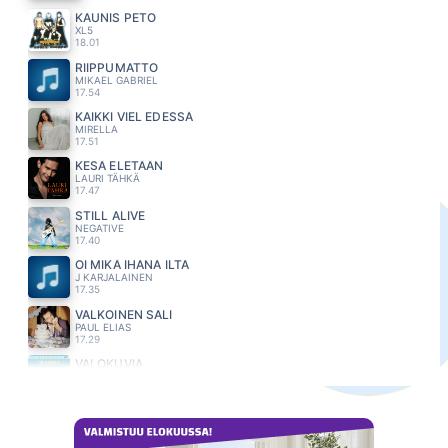
KAUNIS PETO
XL5
18.01
RIIPPUMATTO
MIKAEL GABRIEL
17.54
KAIKKI VIEL EDESSÄ
MIRELLA
17.51
KESÄ ELETÄÄN
LAURI TÄHKÄ
17.47
STILL ALIVE
NEGATIVE
17.40
OI MIKÄ IHANA ILTA
J KARJALAINEN
17.35
VALKOINEN SALI
PAUL ELIAS
17.29
VALOKUVIA
MAMBA
17.24
TUUT TUUT TUUT
ROBIN PACKALEN
17.09