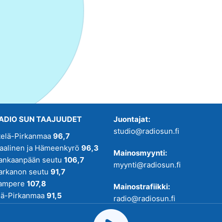
ADIO SUN TAAJUUDET
Juontajat:
studio@radiosun.fi
telä-Pirkanmaa
96,7
kaalinen ja Hämeenkyrö
96,3
Mainosmyynti:
ankaanpään seutu
106,7
myynti@radiosun.fi
arkanon seutu
91,7
ampere
107,8
Mainostrafiikki:
lä-Pirkanmaa
91,5
radio@radiosun.fi
adio SUN on osa
Pirmedioita
.
Uutis-, juttu- ja menovinkit: