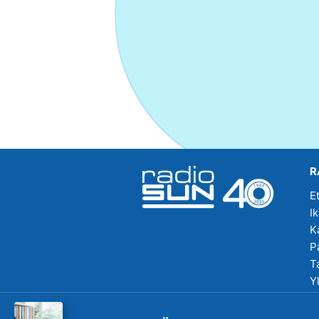
R
E
I
K
P
T
Y
R