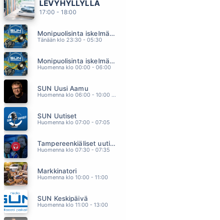
LEVYHYLLYLLÄ
VUOROLLAAN
17:00 - 18:00
KATRI YLANDER
12.55
Monipuolisinta iskelmää ja parasta poppia
AARRE
Tänään klo 23:30 - 05:30
ULTRA BRA
12.51
Monipuolisinta iskelmää ja parasta poppia
HALUAN SUT
Huomenna klo 00:00 - 06:00
SAIJA TUUPANEN
12.40
SUN Uusi Aamu
SAMAAN AIKAAN TOISAALLA
Huomenna klo 06:00 - 10:00 - Studiossa: Kimmo Hoivassilta
JUHA TAPIO
12.34
SUN Uutiset
JOHNNY & MARY
Huomenna klo 07:00 - 07:05
ROPERT PALMER
12.27
Tampereenkiäliset uutiset
Huomenna klo 07:30 - 07:35
Markkinatori
Huomenna klo 10:00 - 11:00
SUN Keskipäivä
Huomenna klo 11:00 - 13:00