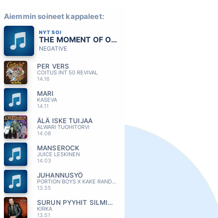
Aiemmin soineet kappaleet:
NYT SOI
THE MOMENT OF OUR LOVE
NEGATIVE
PER VERS
COITUS INT 50 REVIVAL
14.16
MARI
KASEVA
14.11
ÄLÄ ISKE TUIJAA
ALWARI TUOHITORVI
14.08
MANSEROCK
JUICE LESKINEN
14.03
JUHANNUSYÖ
PORTION BOYS X KAKE RANDELIN
13.55
SURUN PYYHIT SILMISTÄNI
KIRKA
13.51