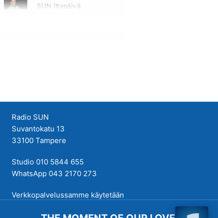
SUN Iltapäivä
Huomenna klo 13:00 - 18:00 - Studiossa: Kaisu Lämsä
Radio SUN
Suvantokatu 13
33100 Tampere
Studio 010 5844 655
WhatsApp 043 2170 273
Verkkopalvelussamme käytetään
evästeitä käyttökokemuksen