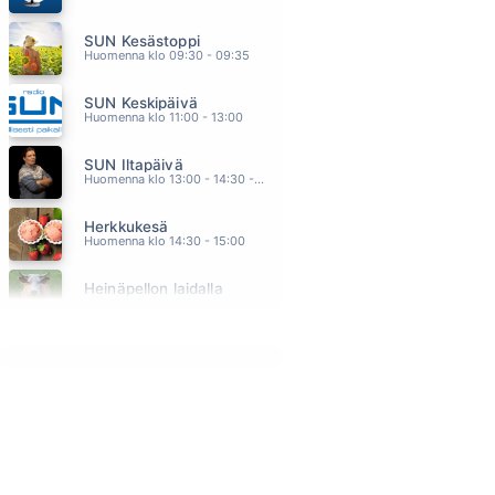
KESKIKESÄN YÖ
SUN Kesästoppi
FREDERIK
04.12
Huomenna klo 09:30 - 09:35
RAKKAUTTA VARJOJEN
SUN Keskipäivä
JP LEPPÄLUOTO
04.09
Huomenna klo 11:00 - 13:00
KUMPI MEISTÄ
SUN Iltapäivä
TOMI MARKKOLA
04.05
Huomenna klo 13:00 - 14:30 - Studiossa: Kaisu Lämsä
SOS
Herkkukesä
ABBA
04.02
Huomenna klo 14:30 - 15:00
KIRJE
Heinäpellon laidalla
JANNE HURME
03.55
Huomenna klo 15:00 - 16:00