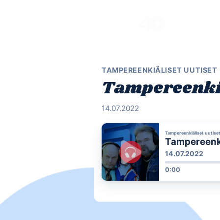
Skip
to
content
TAMPEREENKIÄLISET UUTISET
Tampereenkiä
14.07.2022
Tampereenkiäliset uutise
Tampereenkiä
14.07.2022
0:00