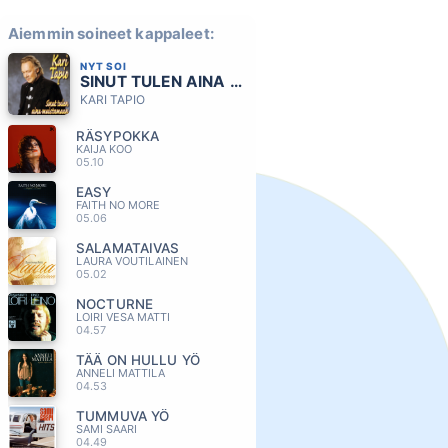
Aiemmin soineet kappaleet:
NYT SOI
SINUT TULEN AINA MUISTAMAAN
KARI TAPIO
RÄSYPOKKA
KAIJA KOO
05.10
EASY
FAITH NO MORE
05.06
SALAMATAIVAS
LAURA VOUTILAINEN
05.02
NOCTURNE
LOIRI VESA MATTI
04.57
TÄÄ ON HULLU YÖ
ANNELI MATTILA
04.53
TUMMUVA YÖ
SAMI SAARI
04.49