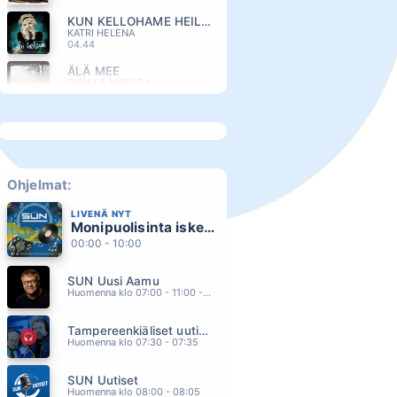
KUN KELLOHAME HEILAHTAA
KATRI HELENA
04.44
ÄLÄ MEE
EMMA & MATILDA
04.40
HOLDING OUT FOR A HERO
BONNIE TYLER
04.35
RAKASTETTAVIN
RESSU REDFORD
Ohjelmat:
04.33
LIVENÄ NYT
NA NA NAA
Monipuolisinta iskelmää ja parasta poppia
KIRKA
04.29
00:00 - 10:00
JOTAIN NIIN OIKEAA
SUN Uusi Aamu
JUHA TAPIO
04.26
Huomenna klo 07:00 - 11:00 - Studiossa: Kimmo Hoivassilta
SANDS OF TIME
Tampereenkiäliset uutiset
PANDORA
04.22
Huomenna klo 07:30 - 07:35
SORRY SEEMS TO BE THE HARDEST WORD
SUN Uutiset
ELTON JOHN
04.16
Huomenna klo 08:00 - 08:05