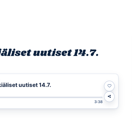
Etusivu
Ohjelmat
Osallistu
liset uutiset 14.7.
t
liset uutiset 14.7.
3:38