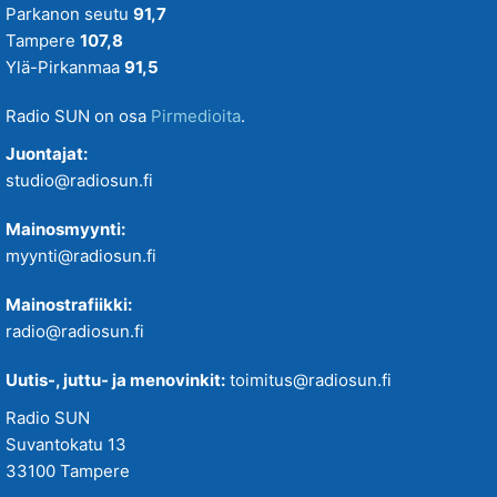
Parkanon seutu
91,7
Tampere
107,8
Ylä-Pirkanmaa
91,5
Radio SUN on osa
Pirmedioita
.
Juontajat:
studio@radiosun.fi
Mainosmyynti:
myynti@radiosun.fi
Mainostrafiikki:
radio@radiosun.fi
Uutis-, juttu- ja menovinkit:
toimitus@radiosun.fi
Radio SUN
Suvantokatu 13
33100 Tampere