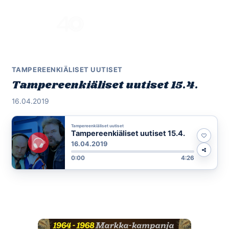
Skip
to
Menu
content
TAMPEREENKIÄLISET UUTISET
Tampereenkiäliset uutiset 15.4.
16.04.2019
Tampereenkiäliset uutiset
Tampereenkiäliset uutiset 15.4.
16.04.2019
0:00
4:26