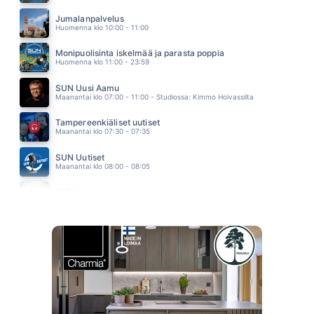
MAALAISTIE
ANNA HANSKI
Jumalanpalvelus
08.06
Huomenna klo 10:00 - 11:00
Monipuolisinta iskelmää ja parasta poppia
Huomenna klo 11:00 - 23:59
SUN Uusi Aamu
Maanantai klo 07:00 - 11:00 - Studiossa: Kimmo Hoivassilta
Tampereenkiäliset uutiset
Maanantai klo 07:30 - 07:35
SUN Uutiset
Maanantai klo 08:00 - 08:05
SUN Kesästoppi
Maanantai klo 09:30 - 09:35