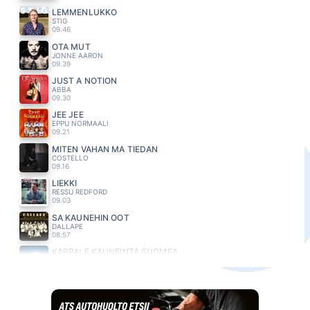
LEMMENLUKKO
STIG
09.46
OTA MUT
JONNE AARON
09.39
JUST A NOTION
ABBA
09.30
JEE JEE
EPPU NORMAALI
09.21
MITEN VÄHÄN MÄ TIEDÄN
COSTELLO
09.16
LIEKKI
RESSU REDFORD
09.03
SA KAUNEHIN OOT
DALLAPE
08.57
KAPPALE KAUNEINTA SUOMEA
SAKARI KUOSMANEN
08.54
NELJÄ VUODENAIKAA
HALOO HELSINKI
08.49