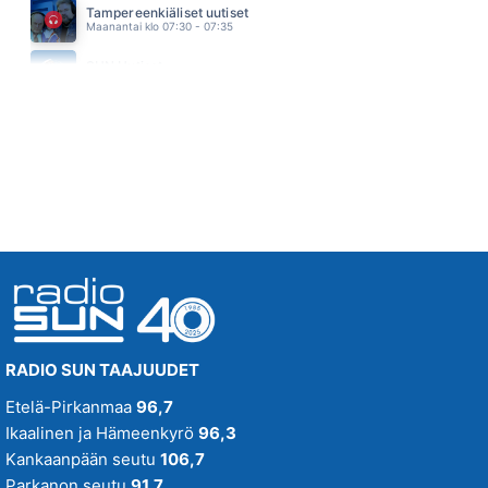
Tampereenkiäliset uutiset
EELI
Maanantai klo 07:30 - 07:35
05.31
AS LONG AS YOU LOVE ME
SUN Uutiset
BACKSTREET BOYS
Maanantai klo 08:00 - 08:05
05.27
RADIO SUN TAAJUUDET
Etelä-Pirkanmaa
96,7
Ikaalinen ja Hämeenkyrö
96,3
Kankaanpään seutu
106,7
Parkanon seutu
91,7