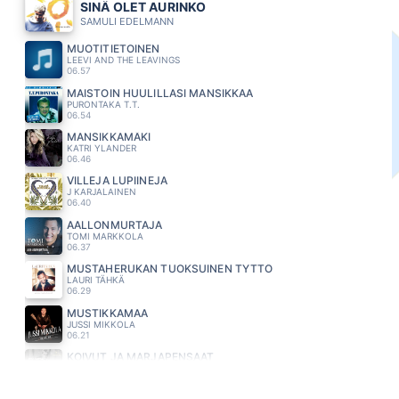
SINÄ OLET AURINKO
SAMULI EDELMANN
MUOTITIETOINEN
LEEVI AND THE LEAVINGS
06.57
MAISTOIN HUULILLASI MANSIKKAA
PURONTAKA T.T.
06.54
MANSIKKAMÄKI
KATRI YLANDER
06.46
VILLEJA LUPIINEJA
J KARJALAINEN
06.40
AALLONMURTAJA
TOMI MARKKOLA
06.37
MUSTAHERUKAN TUOKSUINEN TYTTÖ
LAURI TÄHKÄ
06.29
MUSTIKKAMAA
JUSSI MIKKOLA
06.21
KOIVUT JA MARJAPENSAAT
RIKI SORSA
06.15