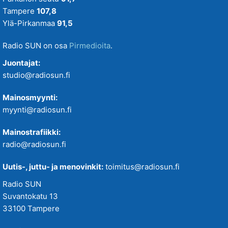
Tampere
107,8
Ylä-Pirkanmaa
91,5
Radio SUN on osa
Pirmedioita
.
Juontajat:
studio@radiosun.fi
Mainosmyynti:
myynti@radiosun.fi
Mainostrafiikki:
radio@radiosun.fi
Uutis-, juttu- ja menovinkit:
toimitus@radiosun.fi
Radio SUN
Suvantokatu 13
33100 Tampere