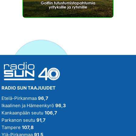
RADIO SUN TAAJUUDET
Etelä-Pirkanmaa
96,7
Ikaalinen ja Hämeenkyrö
96,3
Kankaanpään seutu
106,7
Parkanon seutu
91,7
Tampere
107,8
Ylä-Pirkanmaa
91,5