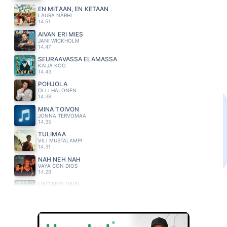
EN MITÄÄN, EN KETÄÄN
LAURA NÄRHI
14.51
AIVAN ERI MIES
JANI WICKHOLM
14.47
SEURAAVASSA ELAMASSA
KAIJA KOO
14.43
POHJOLA
OLLI HALONEN
14.38
MINÄ TOIVON
JONNA TERVOMAA
14.35
TULIMAA
VILI MUSTALAMPI
14.31
NAH NEH NAH
VAYA CON DIOS
14.28
UNTAKO VAIN
MATTI JA TEPPO
14.25
EI KUKAAN MUU
ILTA
14.21