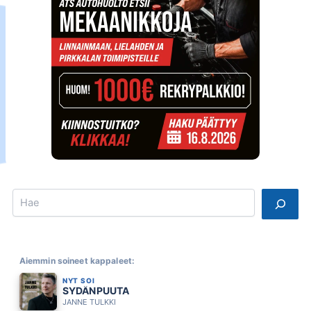
Search
Aiemmin soineet kappaleet:
NYT SOI
SYDÄNPUUTA
JANNE TULKKI