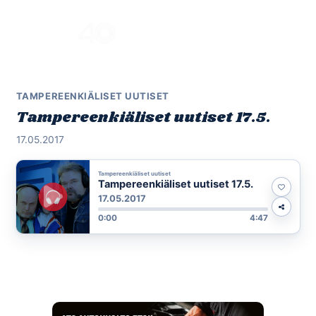
Skip
to
Menu
content
TAMPEREENKIÄLISET UUTISET
Tampereenkiäliset uutiset 17.5.
17.05.2017
Tampereenkiäliset uutiset
Tampereenkiäliset uutiset 17.5.
17.05.2017
0:00
4:47