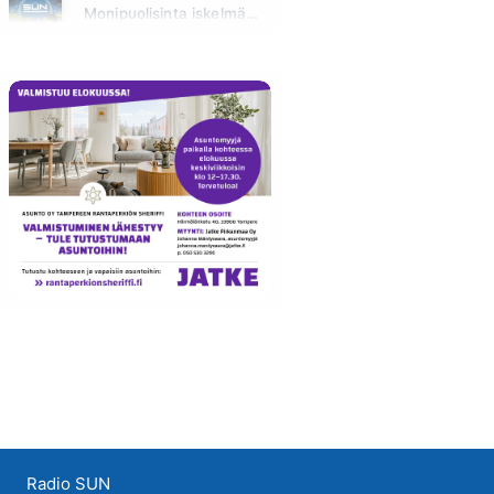
Monipuolisinta iskelmää ja parasta poppia
Huomenna klo 00:00 - 09:00
Radio SUN