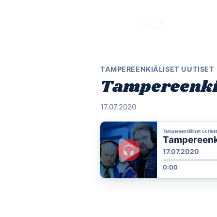
Skip
to
content
TAMPEREENKIÄLISET UUTISET
Tampereenkiäl
17.07.2020
Tampereenkiäliset uutise
Tampereenkiä
17.07.2020
0:00