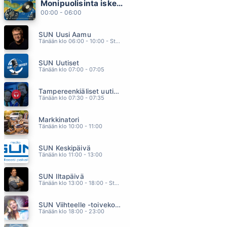
Monipuolisinta iskelmää ja parasta poppia
YHDEN TAHDEN HOTELLI
00:00 - 06:00
JORMA KÄÄRIÄINEN
20.47
SUN Uusi Aamu
ANGELICA
Tänään klo 06:00 - 10:00 - Studiossa: Kimmo Hoivassilta
CLIFTERS
20.44
SUN Uutiset
KOHTA JO KOTONA
Tänään klo 07:00 - 07:05
ANNIKA EKLUND
20.41
Tampereenkiäliset uutiset
MISS YOU LIKE CRAZY
Tänään klo 07:30 - 07:35
NATALIE COLE
20.33
Markkinatori
VIINII
Tänään klo 10:00 - 11:00
ALIISA SYRJÄ
20.29
SUN Keskipäivä
Tänään klo 11:00 - 13:00
SUN Iltapäivä
Tänään klo 13:00 - 18:00 - Studiossa: Kaisu Lämsä
SUN Viihteelle -toivekonsertti
Tänään klo 18:00 - 23:00