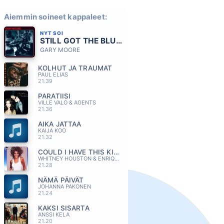
Aiemmin soineet kappaleet:
NYT SOI
STILL GOT THE BLUES
GARY MOORE
KOLHUT JA TRAUMAT
PAUL ELIAS
21.39
PARATIISI
VILLE VALO & AGENTS
21.36
AIKA JATTAA
KAIJA KOO
21.32
COULD I HAVE THIS KISS FOREVER
WHITNEY HOUSTON & ENRIQUE IGLESIAS
21.28
NÄMÄ PÄIVÄT
JOHANNA PAKONEN
21.24
KAKSI SISARTA
ANSSI KELA
21.20