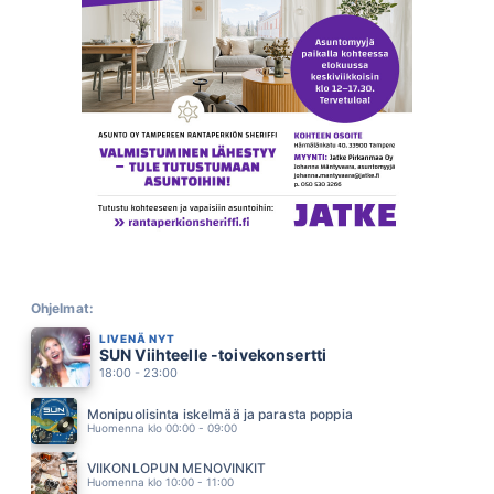
KULTAISTA HIEKKAA
JOHANNA PAKONEN
14.04
KAUNIS TYTTO
MARKKU ARO
13.55
EILEN TIELLE LAULOIN
JÄRVENSIVU
13.51
PISTE
MARISKA
13.46
SUOLAISTA SADETTA
EPPU NORMAALI
13.38
KANSSAS KAVELEN RANTAA
UNELMAVÄVYT
Ohjelmat:
13.34
LIVENÄ NYT
OLET UNENI KAUNEIN
SUN Viihteelle -toivekonsertti
JOHANNA KURKELA
13.27
18:00 - 23:00
PILVILINNA
ARTTU WISKARI
Monipuolisinta iskelmää ja parasta poppia
13.20
Huomenna klo 00:00 - 09:00
LUONAS KAI OLLA SAAN
JUICE LESKINEN
VIIKONLOPUN MENOVINKIT
13.11
Huomenna klo 10:00 - 11:00