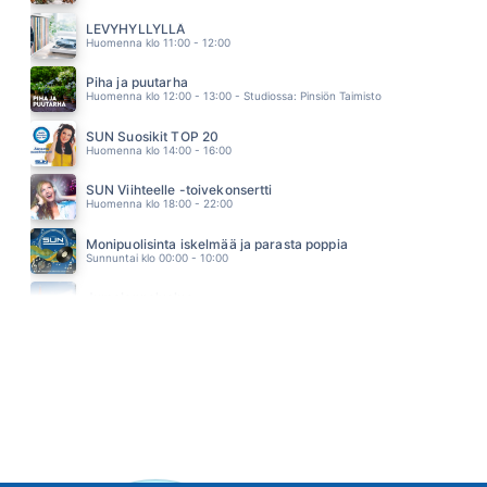
KESA 92
FINLANDERS
LEVYHYLLYLLÄ
13.07
Huomenna klo 11:00 - 12:00
Piha ja puutarha
Huomenna klo 12:00 - 13:00 - Studiossa: Pinsiön Taimisto
SUN Suosikit TOP 20
Huomenna klo 14:00 - 16:00
SUN Viihteelle -toivekonsertti
Huomenna klo 18:00 - 22:00
Monipuolisinta iskelmää ja parasta poppia
Sunnuntai klo 00:00 - 10:00
Jumalanpalvelus
Sunnuntai klo 10:00 - 11:00