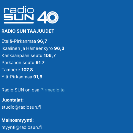
RADIO SUN TAAJUUDET
Etelä-Pirkanmaa
96,7
Ikaalinen ja Hämeenkyrö
96,3
Kankaanpään seutu
106,7
Parkanon seutu
91,7
Tampere
107,8
Ylä-Pirkanmaa
91,5
Radio SUN on osa
Pirmedioita
.
Juontajat:
studio@radiosun.fi
Mainosmyynti:
myynti@radiosun.fi