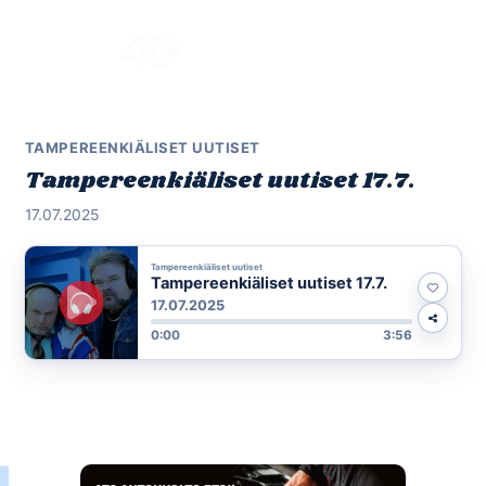
Skip
to
Menu
content
TAMPEREENKIÄLISET UUTISET
Tampereenkiäliset uutiset 17.7.
17.07.2025
Tampereenkiäliset uutiset
Tampereenkiäliset uutiset 17.7.
17.07.2025
0:00
3:56