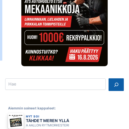
Search
Aiemmin soineet kappaleet:
NYT SOI
TÄHDET MEREN YLLÄ
A AALLON RYTMIORKESTERI