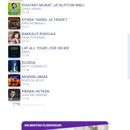
PUHTAAT MUNAT JA VILPITÖN MIELI
ILKKA VAINIO
15.08
KITARA TAIVAS JA TAHDET
EPPU NORMAALI
15.01
RAKKAUS ROIHUAA
TIINA PITKANEN
14.55
LAY ALL YOUR LOVE ON ME
ABBA
14.50
ELOSSA
ANTTI KLEEMOLA
14.46
MÖKKIELÄMÄÄ
PORTION BOYS
14.40
PIENEN HETKEN
JUHA METSÄPERÄ
14.30
PERHOSKESA
EIJA KANTOLA
14.24
IHMISELTÄ IHMISELLE
OLLI HALONEN
14.13