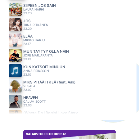
SIIPEEN JOS SAIN
LAURA NÄRHI
23.23
JOS
TIINA PITKÄNEN
23.20
ELÄÄ
MIKKO HARJU
23.17
MUN TÄYTYY OLLA NÄIN
JORE MARJARANTA
23.13
KUN KATSOIT MINUUN
ANNA ERIKSSON
23.10
MIKS PITÄÄ ITKEÄ (feat. Aali)
VESALA
23.07
HEAVEN
CALUM SCOTT
23.03
(Where Do I Begin) Love Story
Shirley Bassey
23.00
TOISET MEISTÄ
PEPE WILLBERG
22.55