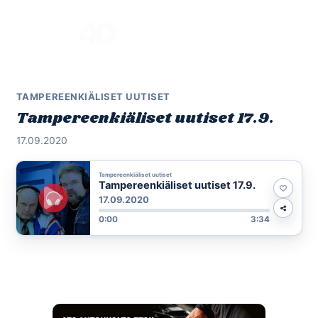
Skip
to
Menu
content
TAMPEREENKIÄLISET UUTISET
Tampereenkiäliset uutiset 17.9.
17.09.2020
Tampereenkiäliset uutiset
Tampereenkiäliset uutiset 17.9.
17.09.2020
0:00
3:34