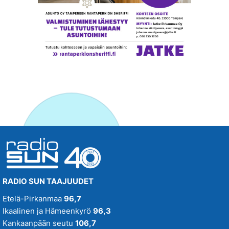
RADIO SUN TAAJUUDET
Etelä-Pirkanmaa
96,7
Ikaalinen ja Hämeenkyrö
96,3
Kankaanpään seutu
106,7