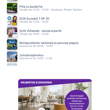
WAITING FOR A STAR TO FALL
BOY MEETS GIRL
Piha ja puutarha
22.13
Tänään klo 12:00 - 13:00 - Studiossa: Pinsiön Taimisto
SUN Suosikit TOP 20
Tänään klo 14:00 - 16:00
SUN Viihteelle -toivekonsertti
Tänään klo 18:00 - 22:00
Monipuolisinta iskelmää ja parasta poppia
Huomenna klo 00:00 - 10:00
Jumalanpalvelus
Huomenna klo 10:00 - 11:00
Monipuolisinta iskelmää ja parasta poppia
Huomenna klo 11:00 - 23:59