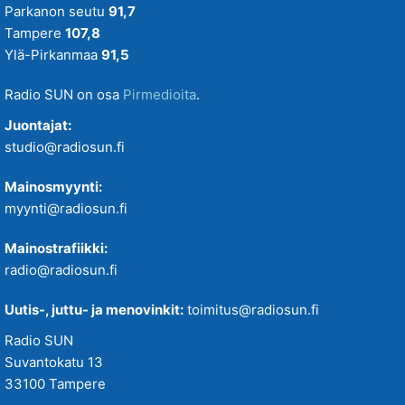
Parkanon seutu
91,7
Tampere
107,8
Ylä-Pirkanmaa
91,5
Radio SUN on osa
Pirmedioita
.
Juontajat:
studio@radiosun.fi
Mainosmyynti:
myynti@radiosun.fi
Mainostrafiikki:
radio@radiosun.fi
Uutis-, juttu- ja menovinkit:
toimitus@radiosun.fi
Radio SUN
Suvantokatu 13
33100 Tampere