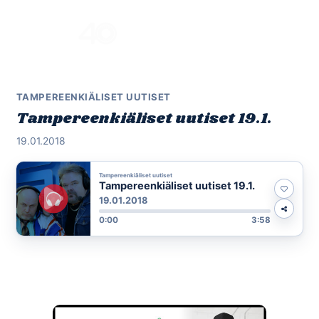
Skip
to
Menu
content
TAMPEREENKIÄLISET UUTISET
Tampereenkiäliset uutiset 19.1.
19.01.2018
Tampereenkiäliset uutiset
Tampereenkiäliset uutiset 19.1.
19.01.2018
0:00
3:58