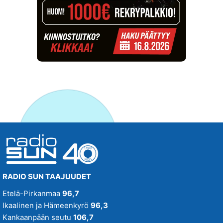
RADIO SUN TAAJUUDET
Etelä-Pirkanmaa
96,7
Ikaalinen ja Hämeenkyrö
96,3
Kankaanpään seutu
106,7