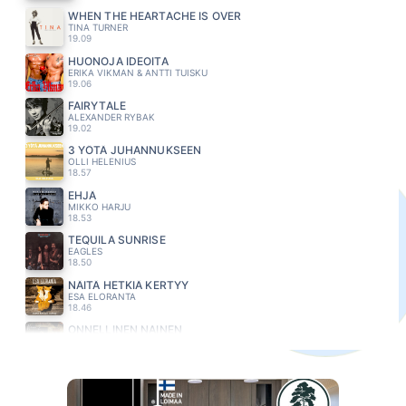
WHEN THE HEARTACHE IS OVER
TINA TURNER
19.09
HUONOJA IDEOITA
ERIKA VIKMAN & ANTTI TUISKU
19.06
FAIRYTALE
ALEXANDER RYBAK
19.02
3 YÖTÄ JUHANNUKSEEN
OLLI HELENIUS
18.57
EHJÄ
MIKKO HARJU
18.53
TEQUILA SUNRISE
EAGLES
18.50
NÄITÄ HETKIÄ KERTYY
ESA ELORANTA
18.46
ONNELLINEN NAINEN
NEON 2
18.43
LILJA. RUUSU, KIRSIKKAPUU
JARKKO AHOLA
18.38