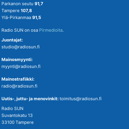
Parkanon seutu
91,7
Tampere
107,8
Ylä-Pirkanmaa
91,5
Radio SUN on osa
Pirmedioita
.
Juontajat:
studio@radiosun.fi
Mainosmyynti:
myynti@radiosun.fi
Mainostrafiikki:
radio@radiosun.fi
Uutis-, juttu- ja menovinkit:
toimitus@radiosun.fi
Radio SUN
Suvantokatu 13
33100 Tampere