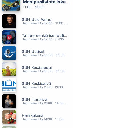
Monipuolisinta iskelmää ja parasta poppia
I LOVE YOU
11:00 - 23:59
TEFLON BROTHERS X PANDORA
11.23
SUN Uusi Aamu
DIRLANDA
Huomenna klo 07:00 - 11:00 - Studiossa: Kimmo Hoivassilta
KAI HYTTINEN
11.20
Tampereenkiäliset uutiset
SE OIKEA
Huomenna klo 07:30 - 07:35
JENNI VARTIAINEN
11.14
SUN Uutiset
MINNE SINÄ MEET
Huomenna klo 08:00 - 08:05
VESTERINEN YHTYEINEEN
11.10
SUN Kesästoppi
SABOTAGE
Huomenna klo 09:30 - 09:35
BEBE REXHA
11.08
SUN Keskipäivä
Huomenna klo 11:00 - 13:00
SUN Iltapäivä
Huomenna klo 13:00 - 14:30 - Studiossa: Kaisu Lämsä
Herkkukesä
Huomenna klo 14:30 - 15:00