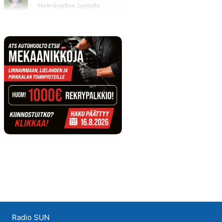
Heinäpellon laidalla
Huomenna klo 15:00 - 16:00
Radio SUN