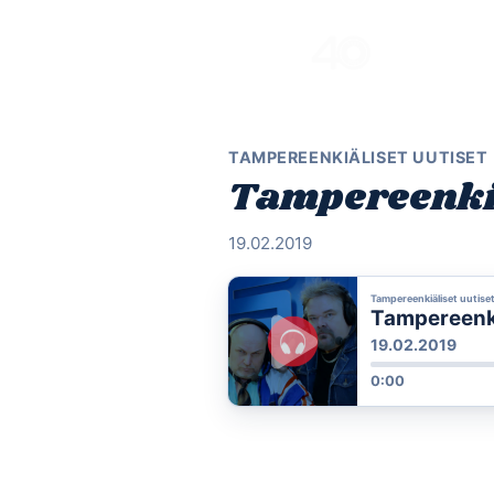
Skip
to
content
TAMPEREENKIÄLISET UUTISET
Tampereenkiä
19.02.2019
Tampereenkiäliset uutise
Tampereenkiä
19.02.2019
0:00