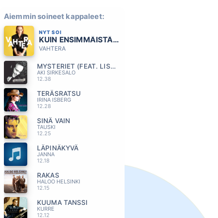
Aiemmin soineet kappaleet:
NYT SOI
KUIN ENSIMMÄISTÄ PÄIVÄÄ
VAHTERA
MYSTERIET (FEAT. LISA NILSSON)
AKI SIRKESALO
12.38
TERÄSRATSU
IRINA ISBERG
12.28
SINÄ VAIN
TAUSKI
12.25
LÄPINÄKYVÄ
JANNA
12.18
RAKAS
HALOO HELSINKI
12.15
KUUMA TANSSI
KURRE
12.12