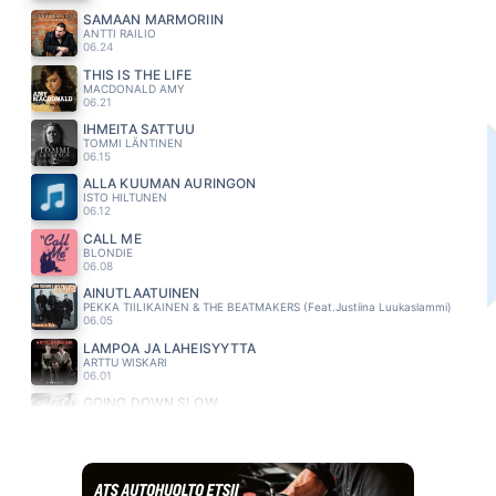
SAMAAN MARMORIIN
ANTTI RAILIO
06.24
THIS IS THE LIFE
MACDONALD AMY
06.21
IHMEITÄ SATTUU
TOMMI LÄNTINEN
06.15
ALLA KUUMAN AURINGON
ISTO HILTUNEN
06.12
CALL ME
BLONDIE
06.08
AINUTLAATUINEN
PEKKA TIILIKAINEN & THE BEATMAKERS (Feat.Justiina Luukaslammi)
06.05
LÄMPÖÄ JA LÄHEISYYTTÄ
ARTTU WISKARI
06.01
GOING DOWN SLOW
HUEY LEWIS AND THE NEWS
05.57
KAIKKEUDEN KAUNEIN
SINITAIVAS
05.53