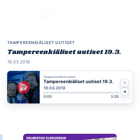
Skip
to
Menu
content
TAMPEREENKIÄLISET UUTISET
Tampereenkiäliset uutiset 19.3.
19.03.2018
Tampereenkiäliset uutiset
Tampereenkiäliset uutiset 19.3.
19.03.2018
0:00
3:28