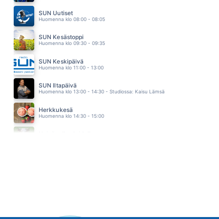
RÄSYPOKKA
KAIJA KOO
SUN Uutiset
05.10
Huomenna klo 08:00 - 08:05
SUN Kesästoppi
Huomenna klo 09:30 - 09:35
SUN Keskipäivä
Huomenna klo 11:00 - 13:00
SUN Iltapäivä
Huomenna klo 13:00 - 14:30 - Studiossa: Kaisu Lämsä
Herkkukesä
Huomenna klo 14:30 - 15:00
Heinäpellon laidalla
Huomenna klo 15:00 - 16:00