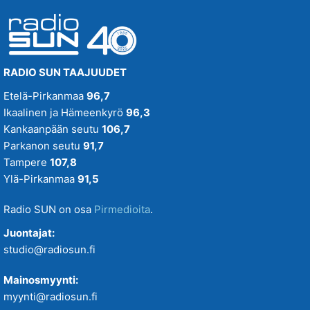
RADIO SUN TAAJUUDET
Etelä-Pirkanmaa
96,7
Ikaalinen ja Hämeenkyrö
96,3
Kankaanpään seutu
106,7
Parkanon seutu
91,7
Tampere
107,8
Ylä-Pirkanmaa
91,5
Radio SUN on osa
Pirmedioita
.
Juontajat:
studio@radiosun.fi
Mainosmyynti:
myynti@radiosun.fi