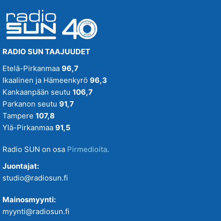
RADIO SUN TAAJUUDET
Etelä-Pirkanmaa
96,7
Ikaalinen ja Hämeenkyrö
96,3
Kankaanpään seutu
106,7
Parkanon seutu
91,7
Tampere
107,8
Ylä-Pirkanmaa
91,5
Radio SUN on osa
Pirmedioita
.
Juontajat:
studio@radiosun.fi
Mainosmyynti:
myynti@radiosun.fi