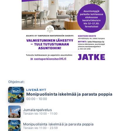
BEVERLY HILLS
TÄPLÄ
00.27
RAKKAUS ON LUMIVALKOINEN
YÖ
00.21
TAMMERKOSKI
JÄRVENSIVU
00.17
KYLÄ KESKELLÄ EI MITÄÄN
OLLI HALONEN
00.14
RING OF FIRE
JOHNNY CASH
00.12
MINUN MIELESSANI
A AALLON RYTMIORKESTERI
Ohjelmat:
00.09
LIVENÄ NYT
ILO ETSII SUA
Monipuolisinta iskelmää ja parasta poppia
PAULI HANHINIEMI
00.06
00:00 - 10:00
TASKUT TÄYNNÄ TOIVOO
KUNINGASIDEA
Jumalanpalvelus
00.02
Tänään klo 10:00 - 11:00
VILLI YÖ
LEO LUOTO
Monipuolisinta iskelmää ja parasta poppia
23.57
Tänään klo 11:00 - 23:59