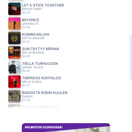
LET S STICK TOGETHER
BRYAN FERRY
00.58
BEYONCÉ
JANNIKA B
00.56
KUNINGASLOHI
ARTTU WISKARI
00.52
SUN TAYTYY MENNA
NELJÄ RUUSUA
00.48
TIELLA TURHUUDEN
JANNE TULKKI
00.45
TARPEEKS KOHTALOO
MEIJU SUVAS
00.41
RADIOSTA ROKIN KUULEN
DANNY
00.38
PIENI LEMMENLEIKKI
MAMBA
00.34
UNFAITHFUL
RIHANNA
00.30