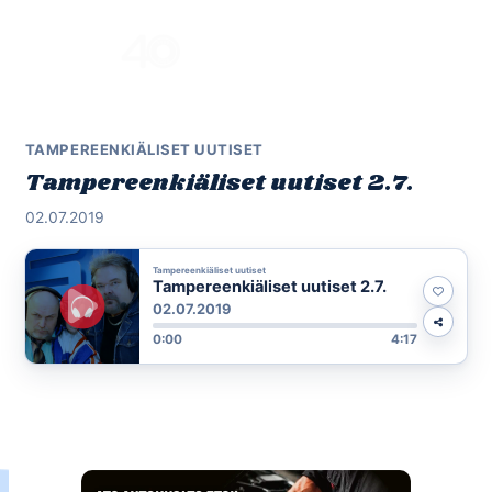
Skip
to
Menu
content
TAMPEREENKIÄLISET UUTISET
Tampereenkiäliset uutiset 2.7.
02.07.2019
Tampereenkiäliset uutiset
Tampereenkiäliset uutiset 2.7.
02.07.2019
0:00
4:17