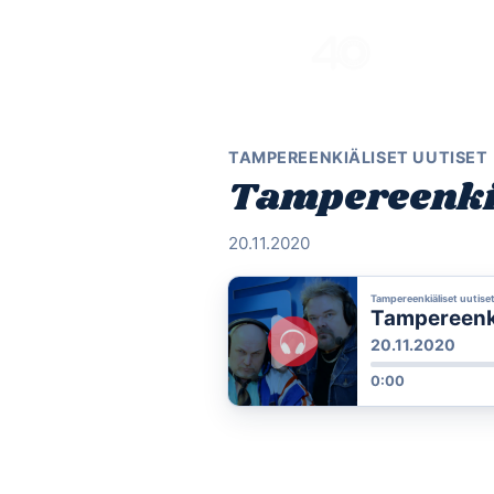
Skip
to
content
TAMPEREENKIÄLISET UUTISET
Tampereenkiäl
20.11.2020
Tampereenkiäliset uutise
Tampereenkiä
20.11.2020
0:00