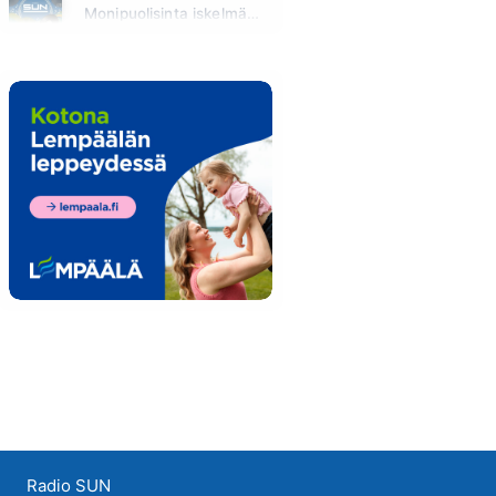
Monipuolisinta iskelmää ja parasta poppia
Huomenna klo 00:00 - 09:00
Radio SUN