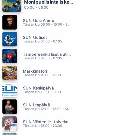
Monipuolisinta iskelmää ja parasta poppia
SUN VAIN
00:00 - 06:00
A AALLON RYTMIORKESTERI
21.57
SUN Uusi Aamu
TULEE JOS ON TULLAKSEEN (feat. Freeman)
Tänään klo 06:00 - 10:00 - Studiossa: Kimmo Hoivassilta
SEPPO TAMMILEHTO
21.54
SUN Uutiset
BEST
Tänään klo 07:00 - 07:05
TINA TURNER
21.50
Tampereenkiäliset uutiset
PARATIISIIN
Tänään klo 07:30 - 07:35
MIKKO KUUSTONEN
21.46
Markkinatori
STILL GOT THE BLUES
Tänään klo 10:00 - 11:00
GARY MOORE
21.42
SUN Keskipäivä
Tänään klo 11:00 - 13:00
SUN Iltapäivä
Tänään klo 13:00 - 18:00 - Studiossa: Kaisu Lämsä
SUN Viihteelle -toivekonsertti
Tänään klo 18:00 - 23:00