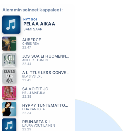
Aiemmin soineet kappaleet:
NYT SOI
PELAA AIKAA
SAMI SAARI
AUBERGE
CHRIS REA
22.47
JOS SUA EI HUOMENNA OIS
ANTTI KETONEN
22.44
A LITTLE LESS CONVERSATION
ELVIS VS JXL
22.41
SÄ VOITIT JO
NELLI MATULA
22.38
HYPPY TUNTEMATTOMAAN
EIJA KANTOLA
22.34
REUNASTA KII
LAURA VOUTILAINEN
22.29