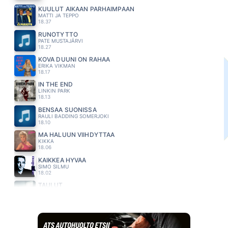
KUULUT AIKAAN PARHAIMPAAN
MATTI JA TEPPO
18.37
RUNOTYTTÖ
PATE MUSTAJÄRVI
18.27
KOVA DUUNI ON RAHAA
ERIKA VIKMAN
18.17
IN THE END
LINKIN PARK
18.13
BENSAA SUONISSA
RAULI BADDING SOMERJOKI
18.10
MA HALUUN VIIHDYTTAA
KIKKA
18.06
KAIKKEA HYVÄÄ
SIMO SILMU
18.02
TAULUT
HUGO
17.56
JÄTKÄN HUMPPA
MUTKATTOMAT
17.53