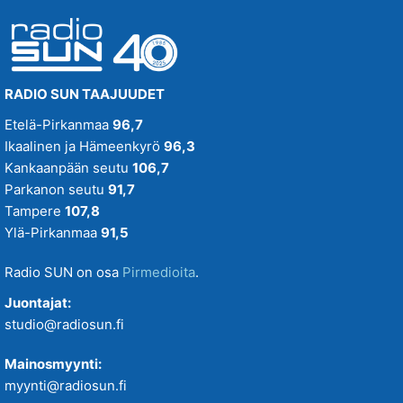
RADIO SUN TAAJUUDET
Etelä-Pirkanmaa
96,7
Ikaalinen ja Hämeenkyrö
96,3
Kankaanpään seutu
106,7
Parkanon seutu
91,7
Tampere
107,8
Ylä-Pirkanmaa
91,5
Radio SUN on osa
Pirmedioita
.
Juontajat:
studio@radiosun.fi
Mainosmyynti:
myynti@radiosun.fi