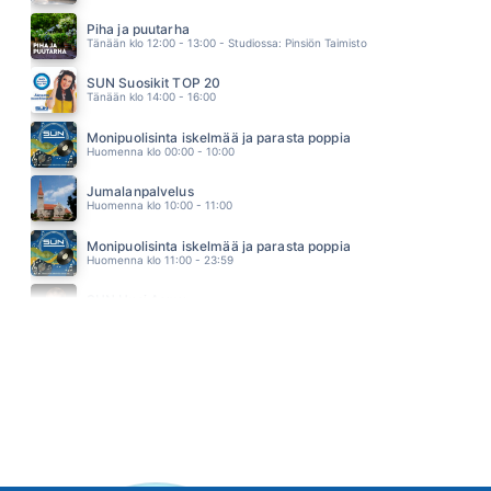
SAMAAN MARMORIIN
ANTTI RAILIO
Piha ja puutarha
16.58
Tänään klo 12:00 - 13:00 - Studiossa: Pinsiön Taimisto
SUN Suosikit TOP 20
Tänään klo 14:00 - 16:00
Monipuolisinta iskelmää ja parasta poppia
Huomenna klo 00:00 - 10:00
Jumalanpalvelus
Huomenna klo 10:00 - 11:00
Monipuolisinta iskelmää ja parasta poppia
Huomenna klo 11:00 - 23:59
SUN Uusi Aamu
Maanantai klo 07:00 - 11:00 - Studiossa: Kimmo Hoivassilta