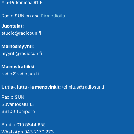
Ylä-Pirkanmaa
91,5
Radio SUN on osa
Pirmedioita
.
Juontajat:
studio@radiosun.fi
Mainosmyynti:
myynti@radiosun.fi
Mainostrafiikki:
radio@radiosun.fi
Uutis-, juttu- ja menovinkit:
toimitus@radiosun.fi
Radio SUN
Suvantokatu 13
33100 Tampere
Studio 010 5844 655
WhatsApp 043 2170 273