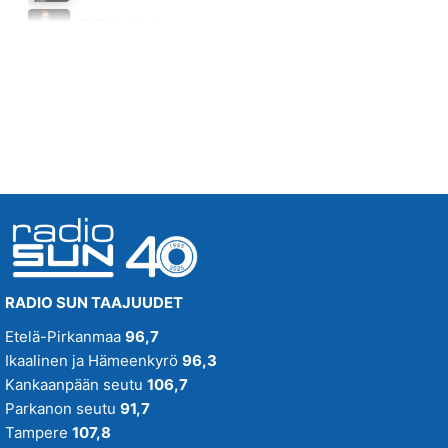
BYE BYE BYE
SUN Iltapäivä
DASHA
Huomenna klo 16:00 - 18:00
11.04
RADIO SUN TAAJUUDET
Etelä-Pirkanmaa
96,7
Ikaalinen ja Hämeenkyrö
96,3
Kankaanpään seutu
106,7
Parkanon seutu
91,7
Tampere
107,8