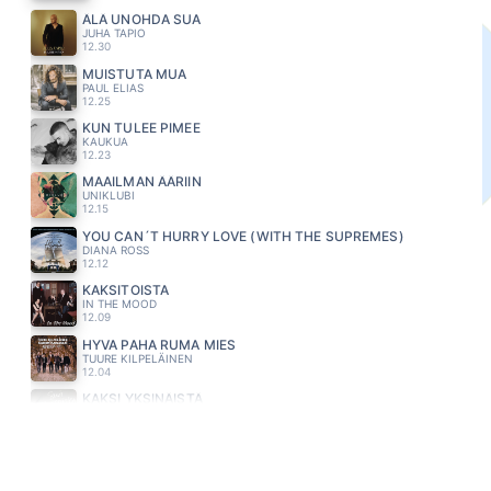
ÄLÄ UNOHDA SUA
JUHA TAPIO
12.30
MUISTUTA MUA
PAUL ELIAS
12.25
KUN TULEE PIMEE
KAUKUA
12.23
MAAILMAN ÄÄRIIN
UNIKLUBI
12.15
YOU CAN´T HURRY LOVE (WITH THE SUPREMES)
DIANA ROSS
12.12
KAKSITOISTA
IN THE MOOD
12.09
HYVA PAHA RUMA MIES
TUURE KILPELÄINEN
12.04
KAKSI YKSINÄISTÄ
SUVI TERÄSNISKA
11.55
LOPUT PÄIVÄT
PATE MUSTAJÄRVI
11.51