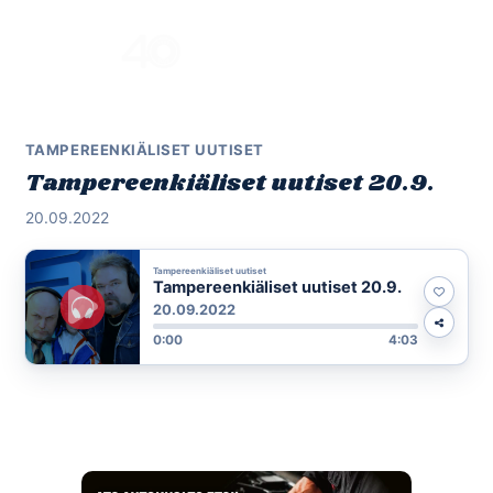
Skip
to
Menu
content
TAMPEREENKIÄLISET UUTISET
Tampereenkiäliset uutiset 20.9.
20.09.2022
Tampereenkiäliset uutiset
Tampereenkiäliset uutiset 20.9.
20.09.2022
0:00
4:03