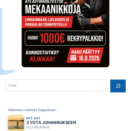
Search
Aiemmin soineet kappaleet:
NYT SOI
3 YÖTÄ JUHANNUKSEEN
OLLI HELENIUS