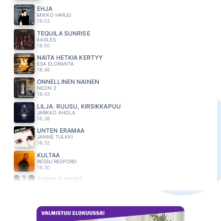
EHJÄ
MIKKO HARJU
18.53
TEQUILA SUNRISE
EAGLES
18.50
NÄITÄ HETKIÄ KERTYY
ESA ELORANTA
18.46
ONNELLINEN NAINEN
NEON 2
18.43
LILJA. RUUSU, KIRSIKKAPUU
JARKKO AHOLA
18.38
UNTEN ERAMAA
JANNE TULKKI
18.32
KULTAA
RESSU REDFORD
18.30
TERRY S INSIDE
PAUL OXLEY S UNIT
18.26
KUN ME HAJOTAAN
KATRI YLANDER
18.23