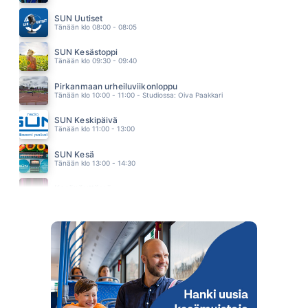
AURINKOON KÄÄNNÄN PÄÄN
PEKKA TIILIKAINEN & BEATMAKERS
SUN Uutiset
17.43
Tänään klo 08:00 - 08:05
SUN Kesästoppi
Tänään klo 09:30 - 09:40
Pirkanmaan urheiluviikonloppu
Tänään klo 10:00 - 11:00 - Studiossa: Oiva Paakkari
SUN Keskipäivä
Tänään klo 11:00 - 13:00
SUN Kesä
Tänään klo 13:00 - 14:30
Kesänäyttämö
Tänään klo 14:30 - 14:40