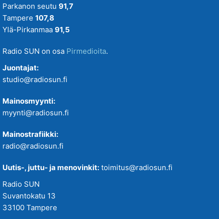
Parkanon seutu
91,7
Tampere
107,8
Ylä-Pirkanmaa
91,5
Radio SUN on osa
Pirmedioita
.
Juontajat:
studio@radiosun.fi
Mainosmyynti:
myynti@radiosun.fi
Mainostrafiikki:
radio@radiosun.fi
Uutis-, juttu- ja menovinkit:
toimitus@radiosun.fi
Radio SUN
Suvantokatu 13
33100 Tampere