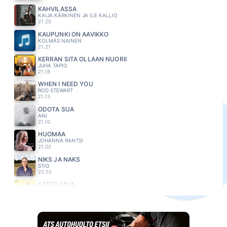
KAHVILASSA
KAIJA KÄRKINEN JA ILE KALLIO
21.25
KAUPUNKI ON AAVIKKO
KOLMAS NAINEN
21.21
KERRAN SITÄ OLLAAN NUORII
JUHA TAPIO
21.18
WHEN I NEED YOU
ROD STEWART
21.13
ODOTA SUA
ANI
21.10
HUOMAA
JOHANNA RANTSI
21.02
NIKS JA NAKS
STIG
20.55
KATSO MUA
JANNIKA B
20.51
HÖLMÖ NUORI SYDÄN
J KARJALAINEN
20.47