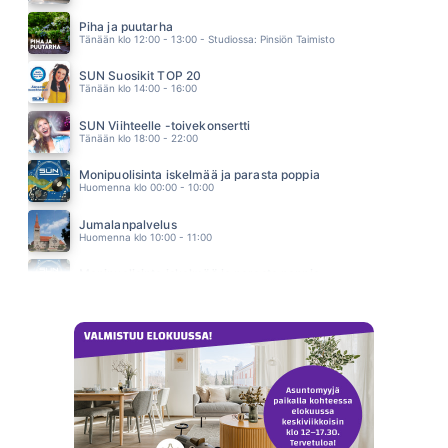
NOTHING S GONNA CHANGE MY LOVE FOR YOU
MEDEIROS GLENN
Piha ja puutarha
20.13
Tänään klo 12:00 - 13:00 - Studiossa: Pinsiön Taimisto
SUN Suosikit TOP 20
Tänään klo 14:00 - 16:00
SUN Viihteelle -toivekonsertti
Tänään klo 18:00 - 22:00
Monipuolisinta iskelmää ja parasta poppia
Huomenna klo 00:00 - 10:00
Jumalanpalvelus
Huomenna klo 10:00 - 11:00
Monipuolisinta iskelmää ja parasta poppia
Huomenna klo 11:00 - 23:59