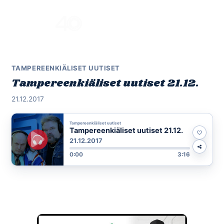
Skip
to
Menu
content
TAMPEREENKIÄLISET UUTISET
Tampereenkiäliset uutiset 21.12.
21.12.2017
Tampereenkiäliset uutiset
Tampereenkiäliset uutiset 21.12.
21.12.2017
0:00
3:16