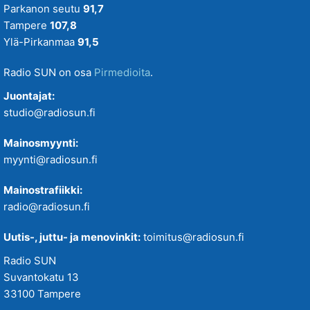
Parkanon seutu
91,7
Tampere
107,8
Ylä-Pirkanmaa
91,5
Radio SUN on osa
Pirmedioita
.
Juontajat:
studio@radiosun.fi
Mainosmyynti:
myynti@radiosun.fi
Mainostrafiikki:
radio@radiosun.fi
Uutis-, juttu- ja menovinkit:
toimitus@radiosun.fi
Radio SUN
Suvantokatu 13
33100 Tampere