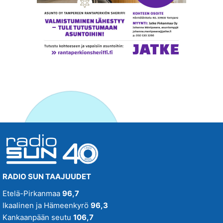
RADIO SUN TAAJUUDET
Etelä-Pirkanmaa
96,7
Ikaalinen ja Hämeenkyrö
96,3
Kankaanpään seutu
106,7