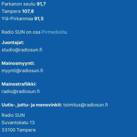
Parkanon seutu
91,7
Tampere
107,8
Ylä-Pirkanmaa
91,5
Radio SUN on osa
Pirmedioita
.
Juontajat:
studio@radiosun.fi
Mainosmyynti:
myynti@radiosun.fi
Mainostrafiikki:
radio@radiosun.fi
Uutis-, juttu- ja menovinkit:
toimitus@radiosun.fi
Radio SUN
Suvantokatu 13
33100 Tampere