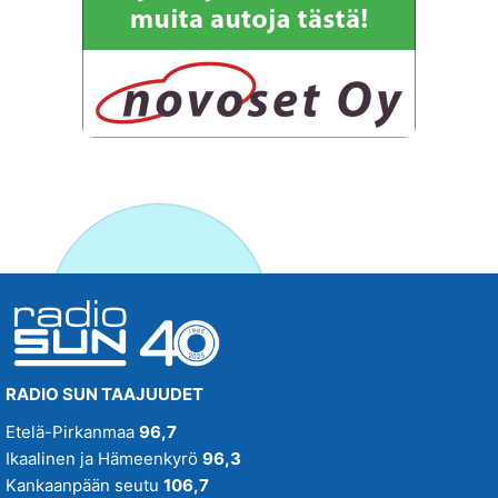
RADIO SUN TAAJUUDET
Etelä-Pirkanmaa
96,7
Ikaalinen ja Hämeenkyrö
96,3
Kankaanpään seutu
106,7