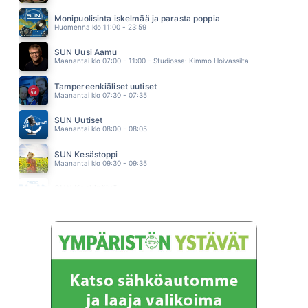
NAUTI JA ELÄ
MATTI ESKO
Monipuolisinta iskelmää ja parasta poppia
13.51
Huomenna klo 11:00 - 23:59
SUN Uusi Aamu
Maanantai klo 07:00 - 11:00 - Studiossa: Kimmo Hoivassilta
Tampereenkiäliset uutiset
Maanantai klo 07:30 - 07:35
SUN Uutiset
Maanantai klo 08:00 - 08:05
SUN Kesästoppi
Maanantai klo 09:30 - 09:35
SUN Keskipäivä
Maanantai klo 11:00 - 13:00