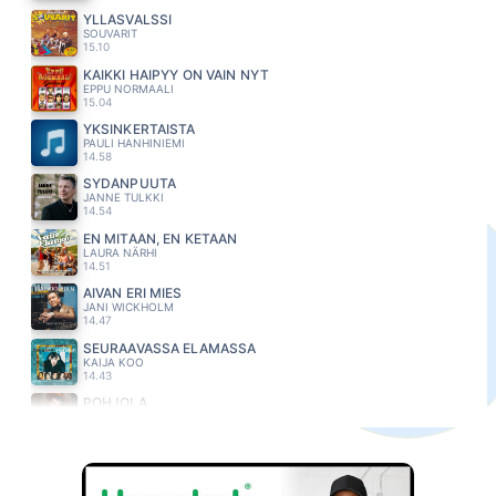
YLLÄSVALSSI
SOUVARIT
15.10
KAIKKI HAIPYY ON VAIN NYT
EPPU NORMAALI
15.04
YKSINKERTAISTA
PAULI HANHINIEMI
14.58
SYDÄNPUUTA
JANNE TULKKI
14.54
EN MITÄÄN, EN KETÄÄN
LAURA NÄRHI
14.51
AIVAN ERI MIES
JANI WICKHOLM
14.47
SEURAAVASSA ELAMASSA
KAIJA KOO
14.43
POHJOLA
OLLI HALONEN
14.38
MINÄ TOIVON
JONNA TERVOMAA
14.35