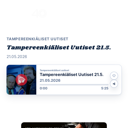
Skip
to
Menu
content
TAMPEREENKIÄLISET UUTISET
Tampereenkiäliset Uutiset 21.5.
21.05.2026
Tampereenkiäliset uutiset
Tampereenkiäliset Uutiset 21.5.
21.05.2026
0:00
5:25