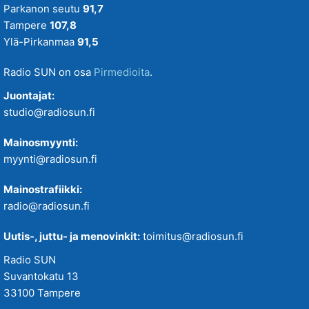
Parkanon seutu
91,7
Tampere
107,8
Ylä-Pirkanmaa
91,5
Radio SUN on osa
Pirmedioita
.
Juontajat:
studio@radiosun.fi
Mainosmyynti:
myynti@radiosun.fi
Mainostrafiikki:
radio@radiosun.fi
Uutis-, juttu- ja menovinkit:
toimitus@radiosun.fi
Radio SUN
Suvantokatu 13
33100 Tampere