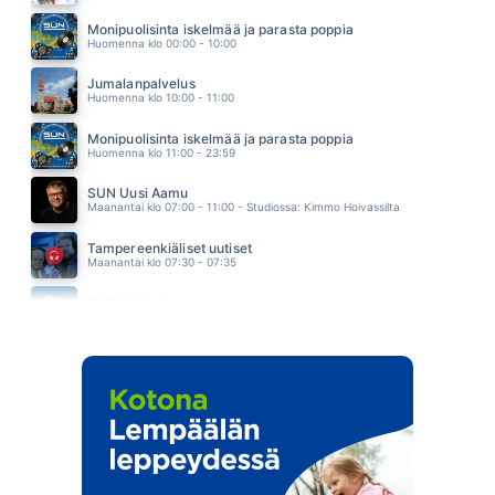
PORQUE TE VAS
JEANETTE
Monipuolisinta iskelmää ja parasta poppia
05.51
Huomenna klo 00:00 - 10:00
Jumalanpalvelus
Huomenna klo 10:00 - 11:00
Monipuolisinta iskelmää ja parasta poppia
Huomenna klo 11:00 - 23:59
SUN Uusi Aamu
Maanantai klo 07:00 - 11:00 - Studiossa: Kimmo Hoivassilta
Tampereenkiäliset uutiset
Maanantai klo 07:30 - 07:35
SUN Uutiset
Maanantai klo 08:00 - 08:05