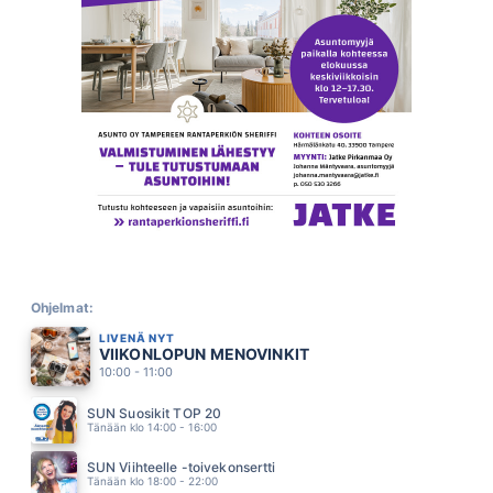
VILLEJA LUPIINEJA
J KARJALAINEN
06.40
AALLONMURTAJA
TOMI MARKKOLA
06.37
MUSTAHERUKAN TUOKSUINEN TYTTÖ
LAURI TÄHKÄ
06.29
MUSTIKKAMAA
JUSSI MIKKOLA
06.21
KOIVUT JA MARJAPENSAAT
RIKI SORSA
06.15
MARJANPOIMIJA
HURMA
Ohjelmat:
06.08
LIVENÄ NYT
MANSIKKAA JA VALKOAPILAA
VIIKONLOPUN MENOVINKIT
NELJÄNSUORA
06.01
10:00 - 11:00
RAKKAUSKIRJEITA
A AALLON RYTMIORKESTERI
SUN Suosikit TOP 20
05.58
Tänään klo 14:00 - 16:00
LÖYDÄN SINUT UUDESTAAN
ANNA PUU
SUN Viihteelle -toivekonsertti
05.54
Tänään klo 18:00 - 22:00