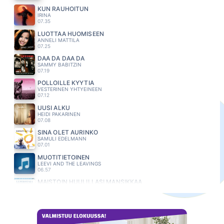
KUN RAUHOITUN
IRINA
07.35
LUOTTAA HUOMISEEN
ANNELI MATTILA
07.25
DAA DA DAA DA
SAMMY BABITZIN
07.19
PÖLLÖILLE KYYTIÄ
VESTERINEN YHTYEINEEN
07.12
UUSI ALKU
HEIDI PAKARINEN
07.08
SINÄ OLET AURINKO
SAMULI EDELMANN
07.01
MUOTITIETOINEN
LEEVI AND THE LEAVINGS
06.57
MAISTOIN HUULILLASI MANSIKKAA
PURONTAKA T.T.
06.54
MANSIKKAMÄKI
KATRI YLANDER
06.46