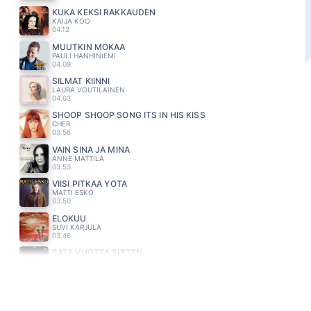
KUKA KEKSI RAKKAUDEN
KAIJA KOO
04.12
MUUTKIN MOKAA
PAULI HANHINIEMI
04.09
SILMÄT KIINNI
LAURA VOUTILAINEN
04.03
SHOOP SHOOP SONG ITS IN HIS KISS
CHER
03.56
VAIN SINÄ JA MINÄ
ANNE MATTILA
03.53
VIISI PITKÄÄ YÖTÄ
MATTI ESKO
03.50
ELOKUU
SUVI KARJULA
03.46
SATA VUOTTA SITTEN
SAMU HABER
03.42
TEKISIN TÄN UUDELLEEN
LAURA NÄRHI
03.36