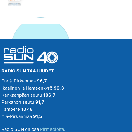
KAY TANSSIMAAN
Monipuolisinta iskelmää ja parasta poppia
MEIJU SUVAS
Tänään klo 22:00 - 04:00
02.55
RADIO SUN TAAJUUDET
Etelä-Pirkanmaa
96,7
Ikaalinen ja Hämeenkyrö
96,3
Kankaanpään seutu
106,7
Parkanon seutu
91,7
Tampere
107,8
Ylä-Pirkanmaa
91,5
Radio SUN on osa
Pirmedioita
.