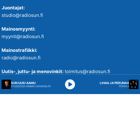
Juontajat:
studio@radiosun.fi
Mainosmyynti:
myynti@radiosun.fi
Mainostrafiikki:
radio@radiosun.fi
Uutis-, juttu- ja menovinkit:
toimitus@radiosun.fi
Radio SUN
SUN UUSI AAMU
LIHAA JA PERUNAA
STUDIOSSA: KIMMO HOIVASSILTA
POPEDA
Suvantokatu 13
33100 Tampere
Studio 010 5844 655
WhatsApp 043 2170 273
Verkkopalvelussamme käytetään evästeitä käyttökokemuksen
parantamiseksi. Tutustu tietosuojakäytäntöihimme
täällä
.