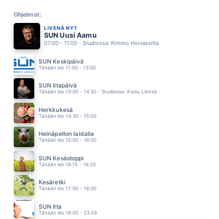
SE MEIDÄN KESÄ
MARKKU ARO
Ohjelmat:
03.33
LIVENÄ NYT
ANNA ANTEEKSI
SUN Uusi Aamu
HAPPORADIO
07:00 - 11:00 - Studiossa: Kimmo Hoivassilta
03.25
ALL THE BEST GIRLS
SUN Keskipäivä
BOGART CO
Tänään klo 11:00 - 13:00
03.20
ÄLÄ MEE
SUN Iltapäivä
EMMA & MATILDA
Tänään klo 13:00 - 14:30 - Studiossa: Kaisu Lämsä
03.15
MITÄ YHDESTÄ SÄRKYNEESTÄ SYDÄMESTÄ
Herkkukesä
MAMBA
Tänään klo 14:30 - 15:00
03.11
KUUSI KUUTA JA SATURNUKSEN RENKAAT
Heinäpellon laidalla
JANNIKA B
Tänään klo 15:00 - 16:00
03.09
MIEHENI
SUN Kesästoppi
MIRA KUNNASLUOTO
Tänään klo 16:15 - 16:20
03.05
SILMÄT
Kesäretki
SAMULI EDELMANN
Tänään klo 17:00 - 18:00
03.00
IT S A HEARTACHE
SUN Ilta
BONNIE TYLER
Tänään klo 18:00 - 23:59
02.57