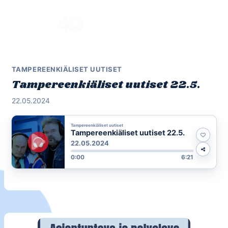
Skip
to
Menu
content
TAMPEREENKIÄLISET UUTISET
Tampereenkiäliset uutiset 22.5.
22.05.2024
Tampereenkiäliset uutiset
Tampereenkiäliset uutiset 22.5.
22.05.2024
0:00
6:21