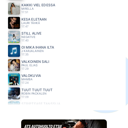
KAIKKI VIEL EDESSÄ
MIRELLA
17.51
KESÄ ELETÄÄN
LAURI TÄHKÄ
17.47
STILL ALIVE
NEGATIVE
17.40
OI MIKÄ IHANA ILTA
J KARJALAINEN
17.35
VALKOINEN SALI
PAUL ELIAS
17.29
VALOKUVIA
MAMBA
17.24
TUUT TUUT TUUT
ROBIN PACKALEN
17.09
STRIPTEASE TANSSIJA
KASEVA
17.06
NAUTI JA ELÄ
MATTI ESKO
17.02