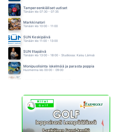
TAHROJA PAPERILLA
EPPU NORMAALI
Tampereenkiäliset uutiset
15.54
Tänään klo 07:30 - 07:35
Markkinatori
Tänään klo 10:00 - 11:00
SUN Keskipäivä
Tänään klo 11:00 - 13:00
SUN Iltapäivä
Tänään klo 13:00 - 18:00 - Studiossa: Kaisu Lämsä
Monipuolisinta iskelmää ja parasta poppia
Huomenna klo 00:00 - 09:00
VIIKONLOPUN MENOVINKIT
Huomenna klo 10:00 - 11:00