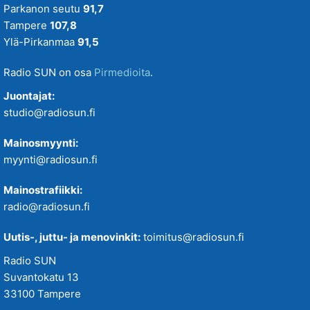
Parkanon seutu
91,7
Tampere
107,8
Ylä-Pirkanmaa
91,5
Radio SUN on osa
Pirmedioita
.
Juontajat:
studio@radiosun.fi
Mainosmyynti:
myynti@radiosun.fi
Mainostrafiikki:
radio@radiosun.fi
Uutis-, juttu- ja menovinkit:
toimitus@radiosun.fi
Radio SUN
Suvantokatu 13
33100 Tampere