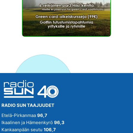
RADIO SUN TAAJUUDET
Etelä-Pirkanmaa
96,7
Ikaalinen ja Hämeenkyrö
96,3
Kankaanpään seutu
106,7