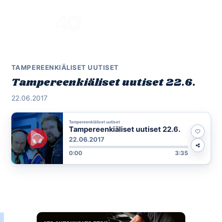
Skip
to
Menu
content
TAMPEREENKIÄLISET UUTISET
Tampereenkiäliset uutiset 22.6.
22.06.2017
Tampereenkiäliset uutiset
Tampereenkiäliset uutiset 22.6.
22.06.2017
0:00
3:35