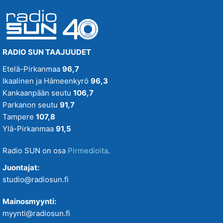
RADIO SUN TAAJUUDET
Etelä-Pirkanmaa
96,7
Ikaalinen ja Hämeenkyrö
96,3
Kankaanpään seutu
106,7
Parkanon seutu
91,7
Tampere
107,8
Ylä-Pirkanmaa
91,5
Radio SUN on osa
Pirmedioita
.
Juontajat:
studio@radiosun.fi
Mainosmyynti:
myynti@radiosun.fi