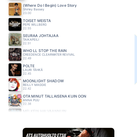
(Where Do I Begin) Love Story
Shirley Bassey
23.00
TOISET MEISTÄ
PEPE WILLBERG
22.55
SEURAA JOHTAJAA
TAIKAPEILI
22.51
WHO LL STOP THE RAIN
CREEDENCE CLEARWATER REVIVAL
22.49
POLTE
LAURI TÄHKÄ
22.45
MOONLIGHT SHADOW
REILLY MAGGIE
22.42
OTA MINUT TÄLLAISENA KUIN OON
ANNA PUU
22.38
MELKEIN HALVAANNUIN
YÖLINTU
22.35
SANO ETTÄ JÄÄT (feat. JONNE AARON)
SUVI TERÄSNISKA
22.31