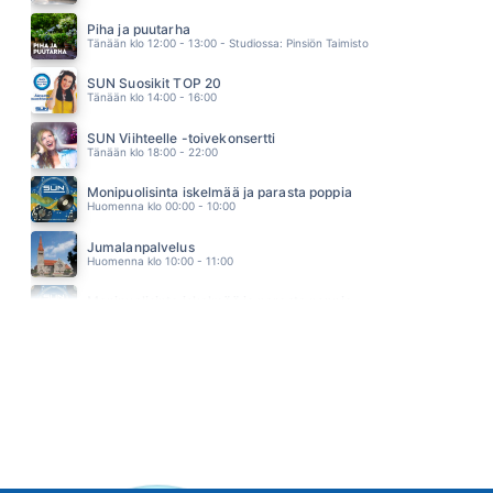
YHTEISTÄ AIKAA
EINI
Piha ja puutarha
21.47
Tänään klo 12:00 - 13:00 - Studiossa: Pinsiön Taimisto
SUN Suosikit TOP 20
Tänään klo 14:00 - 16:00
SUN Viihteelle -toivekonsertti
Tänään klo 18:00 - 22:00
Monipuolisinta iskelmää ja parasta poppia
Huomenna klo 00:00 - 10:00
Jumalanpalvelus
Huomenna klo 10:00 - 11:00
Monipuolisinta iskelmää ja parasta poppia
Huomenna klo 11:00 - 23:59