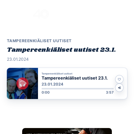
Skip
to
Menu
content
TAMPEREENKIÄLISET UUTISET
Tampereenkiäliset uutiset 23.1.
23.01.2024
Tampereenkiäliset uutiset
Tampereenkiäliset uutiset 23.1.
23.01.2024
0:00
3:57