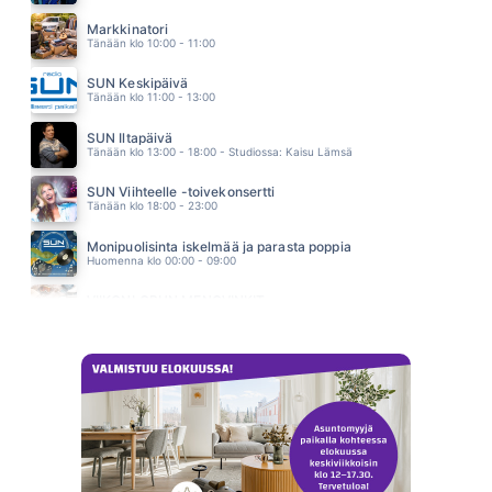
PIRUN KAUNIS NAINEN
CLIFTERS
Markkinatori
23.40
Tänään klo 10:00 - 11:00
SUN Keskipäivä
Tänään klo 11:00 - 13:00
SUN Iltapäivä
Tänään klo 13:00 - 18:00 - Studiossa: Kaisu Lämsä
SUN Viihteelle -toivekonsertti
Tänään klo 18:00 - 23:00
Monipuolisinta iskelmää ja parasta poppia
Huomenna klo 00:00 - 09:00
VIIKONLOPUN MENOVINKIT
Huomenna klo 10:00 - 11:00