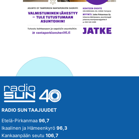
RADIO SUN TAAJUUDET
Etelä-Pirkanmaa
96,7
Ikaalinen ja Hämeenkyrö
96,3
Kankaanpään seutu
106,7