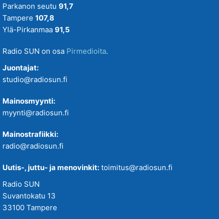
Parkanon seutu
91,7
Tampere
107,8
Ylä-Pirkanmaa
91,5
Radio SUN on osa
Pirmedioita
.
Juontajat:
studio@radiosun.fi
Mainosmyynti:
myynti@radiosun.fi
Mainostrafiikki:
radio@radiosun.fi
Uutis-, juttu- ja menovinkit:
toimitus@radiosun.fi
Radio SUN
Suvantokatu 13
33100 Tampere