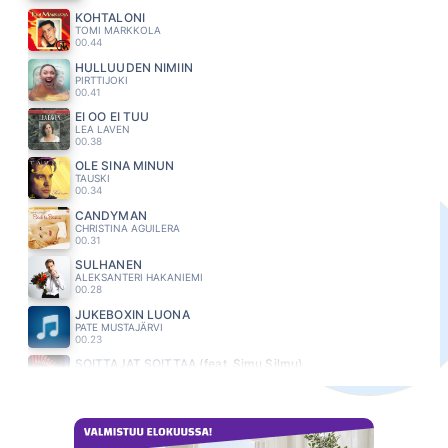
KOHTALONI
TOMI MARKKOLA
00.44
HULLUUDEN NIMIIN
PIRTTIJOKI
00.41
EI OO EI TUU
LEA LAVEN
00.38
OLE SINA MINUN
TAUSKI
00.34
CANDYMAN
CHRISTINA AGUILERA
00.31
SULHANEN
ALEKSANTERI HAKANIEMI
00.28
JUKEBOXIN LUONA
PATE MUSTAJÄRVI
00.23
SOITTAJAT SOITTAA (feat. Simu Silmu)
KOMIAT
00.20
ME OLLAAN RUNO
ANNA PUU
00.16