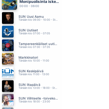
Monipuolisinta iskelmää ja parasta poppia
AUBERGE
00:00 - 06:00
CHRIS REA
22.47
SUN Uusi Aamu
JOS SUA EI HUOMENNA OIS
Tänään klo 06:00 - 10:00 - Studiossa: Kimmo Hoivassilta
ANTTI KETONEN
22.44
SUN Uutiset
A LITTLE LESS CONVERSATION
Tänään klo 07:00 - 07:05
ELVIS VS JXL
22.41
Tampereenkiäliset uutiset
SÄ VOITIT JO
Tänään klo 07:30 - 07:35
NELLI MATULA
22.38
Markkinatori
HYPPY TUNTEMATTOMAAN
Tänään klo 10:00 - 11:00
EIJA KANTOLA
22.34
SUN Keskipäivä
Tänään klo 11:00 - 13:00
SUN Iltapäivä
Tänään klo 13:00 - 18:00 - Studiossa: Kaisu Lämsä
SUN Viihteelle -toivekonsertti
Tänään klo 18:00 - 23:00