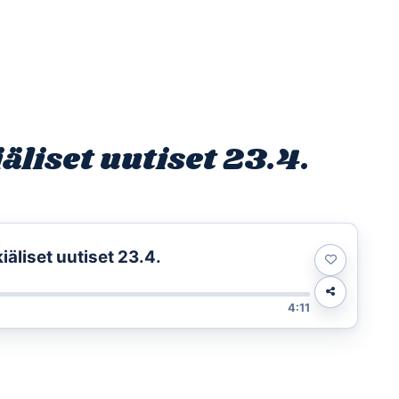
Etusivu
Ohjelmat
Osallistu
liset uutiset 23.4.
t
äliset uutiset 23.4.
4:11