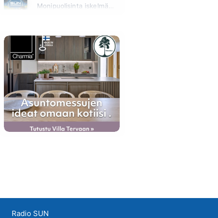
Monipuolisinta iskelmää ja parasta poppia
Huomenna klo 00:00 - 09:00
Radio SUN