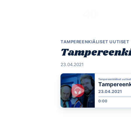
Skip
to
content
TAMPEREENKIÄLISET UUTISET
Tampereenkiä
23.04.2021
Tampereenkiäliset uutise
Tampereenki
23.04.2021
0:00