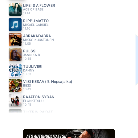
LIFE IS A FLOWER
ACE OF BASE
11.14
RIIPPUMATTO
MIKAEL GABRIEL
11.10
ABRAKADABRA
MIKKO KUUSTONEN
11.05
PULSSI
JANNIKA B
10.55
TUULIVIIRI
DANNY
10.53
VIISI KESÄÄ (ft. Nopsajalka)
BESS
10.49
RAJATON SYDAN
ELONKERJUU
10.45
TIIKERIN RAIDAT
JONNE AARON
10.41
DIANA
PAUL ANKA
10.37