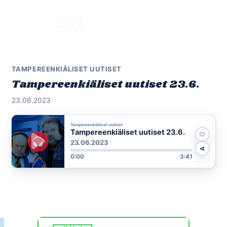
Skip
to
Menu
content
TAMPEREENKIÄLISET UUTISET
Tampereenkiäliset uutiset 23.6.
23.06.2023
Tampereenkiäliset uutiset
Tampereenkiäliset uutiset 23.6.
23.06.2023
0:00
3:41