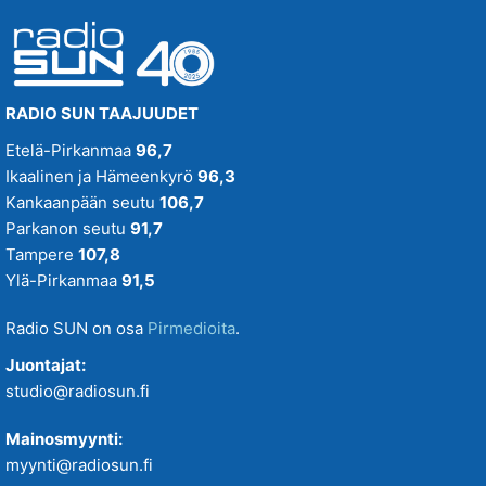
RADIO SUN TAAJUUDET
Etelä-Pirkanmaa
96,7
Ikaalinen ja Hämeenkyrö
96,3
Kankaanpään seutu
106,7
Parkanon seutu
91,7
Tampere
107,8
Ylä-Pirkanmaa
91,5
Radio SUN on osa
Pirmedioita
.
Juontajat:
studio@radiosun.fi
Mainosmyynti:
myynti@radiosun.fi