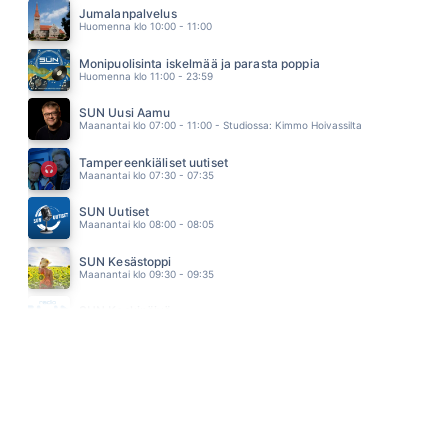
HEIDI PAKARINEN
Jumalanpalvelus
11.07
Huomenna klo 10:00 - 11:00
KULTAA
RESSU REDFORD
Monipuolisinta iskelmää ja parasta poppia
11.03
Huomenna klo 11:00 - 23:59
SUN Uusi Aamu
Maanantai klo 07:00 - 11:00 - Studiossa: Kimmo Hoivassilta
Tampereenkiäliset uutiset
Maanantai klo 07:30 - 07:35
SUN Uutiset
Maanantai klo 08:00 - 08:05
SUN Kesästoppi
Maanantai klo 09:30 - 09:35
SUN Keskipäivä
Maanantai klo 11:00 - 13:00