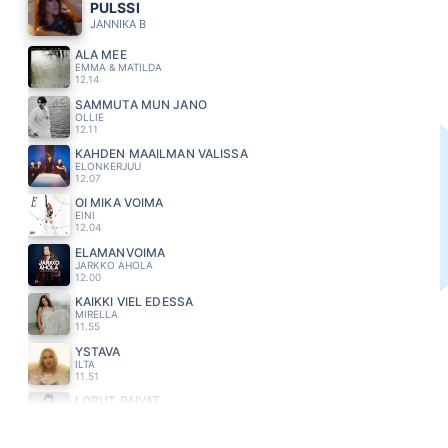
PULSSI
JANNIKA B
ÄLÄ MEE
EMMA & MATILDA
12.14
SAMMUTA MUN JANO
OLLIE
12.11
KAHDEN MAAILMAN VÄLISSÄ
ELONKERJUU
12.07
OI MIKÄ VOIMA
EINI
12.04
ELÄMÄNVOIMA
JARKKO AHOLA
12.00
KAIKKI VIEL EDESSÄ
MIRELLA
11.55
YSTÄVÄ
ILTA
11.51
LOPUT PÄIVÄT
PATE MUSTAJÄRVI
11.48