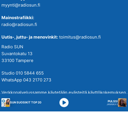
myynti@radiosun.fi
Mainostrafiikki:
radio@radiosun.fi
Uutis-, juttu- ja menovinkit:
toimitus@radiosun.fi
Radio SUN
Suvantokatu 13
33100 Tampere
Studio 010 5844 655
WhatsApp 043 2170 273
Verkkopalvelussamme käytetään evästeitä käyttökokemuksen
parantamiseksi. Tutustu tietosuojakäytäntöihimme
täällä
.
PULSSI
SUN SUOSIKIT TOP 20
JANNIKA B