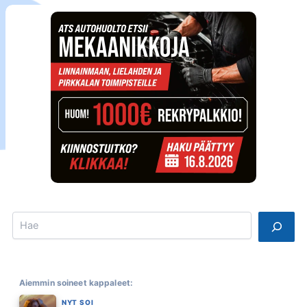
Search
Aiemmin soineet kappaleet:
NYT SOI