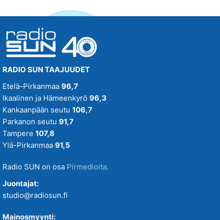
RADIO SUN TAAJUUDET
Etelä-Pirkanmaa
96,7
Ikaalinen ja Hämeenkyrö
96,3
Kankaanpään seutu
106,7
Parkanon seutu
91,7
Tampere
107,8
Ylä-Pirkanmaa
91,5
Radio SUN on osa
Pirmedioita
.
Juontajat:
studio@radiosun.fi
Mainosmyynti: