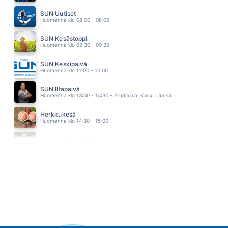
SE SYÖ NAISTA
ABREU
SUN Uutiset
05.32
Huomenna klo 08:00 - 08:05
SUN Kesästoppi
Huomenna klo 09:30 - 09:35
SUN Keskipäivä
Huomenna klo 11:00 - 13:00
SUN Iltapäivä
Huomenna klo 13:00 - 14:30 - Studiossa: Kaisu Lämsä
Herkkukesä
Huomenna klo 14:30 - 15:00
Heinäpellon laidalla
Huomenna klo 15:00 - 16:00