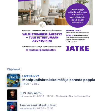
CALL ME
BLONDIE
06.08
AINUTLAATUINEN
PEKKA TIILIKAINEN & THE BEATMAKERS (Feat.Justiina Luukaslammi)
06.05
LÄMPÖÄ JA LÄHEISYYTTÄ
ARTTU WISKARI
06.01
GOING DOWN SLOW
HUEY LEWIS AND THE NEWS
05.57
KAIKKEUDEN KAUNEIN
SINITAIVAS
05.53
PULSSI
JANNIKA B
Ohjelmat:
05.47
LIVENÄ NYT
SADE
Monipuolisinta iskelmää ja parasta poppia
KAIJA KÄRKINEN JA ILE KALLIO
05.44
11:00 - 23:59
RANNALLE SANNALLE
FINLANDERS
SUN Uusi Aamu
05.40
Huomenna klo 07:00 - 11:00 - Studiossa: Kimmo Hoivassilta
FASTLOVE
GEORGE MICHAEL
Tampereenkiäliset uutiset
05.35
Huomenna klo 07:30 - 07:35