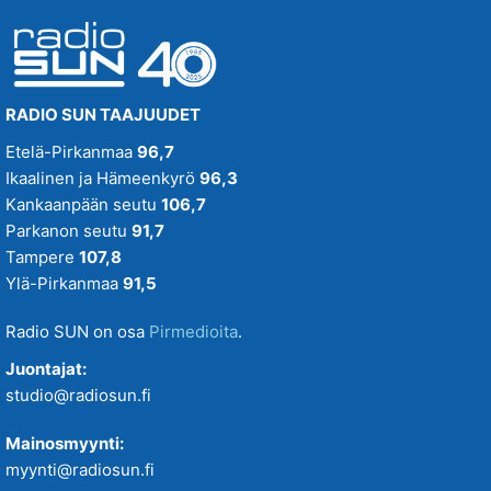
RADIO SUN TAAJUUDET
Etelä-Pirkanmaa
96,7
Ikaalinen ja Hämeenkyrö
96,3
Kankaanpään seutu
106,7
Parkanon seutu
91,7
Tampere
107,8
Ylä-Pirkanmaa
91,5
Radio SUN on osa
Pirmedioita
.
Juontajat:
studio@radiosun.fi
Mainosmyynti:
myynti@radiosun.fi