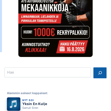
Search
Aiemmin soineet kappaleet:
NYT SOI
Yksin En Kulje
Samuli Siren