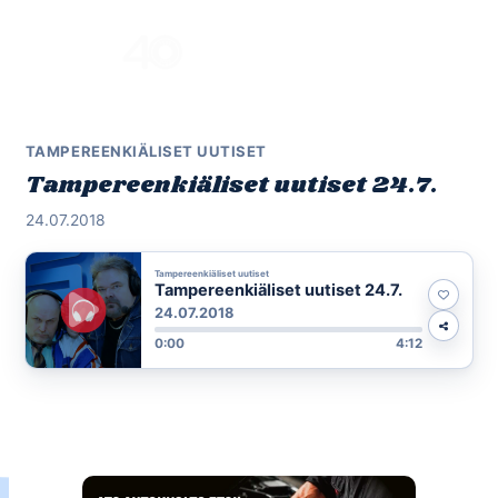
Skip
to
Menu
content
TAMPEREENKIÄLISET UUTISET
Tampereenkiäliset uutiset 24.7.
24.07.2018
Tampereenkiäliset uutiset
Tampereenkiäliset uutiset 24.7.
24.07.2018
0:00
4:12