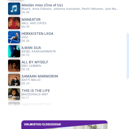
Meidän mies (One of Us)
Maarit, Anna Eriksson, Johanna Iivanainen, Pentti Hietanen, Jore Marjaranta
06.46
MANEATER
HALL AND OATES
06.39
HERKKISTEN LIIGA
VIIVI
06.36
ILMAN SUA
AKSEL KANKAANRANTA
06.33
ALL BY MYSELF
ERIC CARMEN
06.28
SAMAAN MARMORIIN
ANTTI RAILIO
06.24
THIS IS THE LIFE
MACDONALD AMY
06.21
IHMEITÄ SATTUU
TOMMI LÄNTINEN
06.15
ALLA KUUMAN AURINGON
ISTO HILTUNEN
06.12