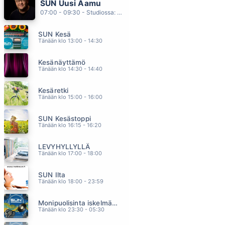
SUN Uusi Aamu
KETA SINA ODOTAT
07:00 - 09:30 - Studiossa: Kimmo Hoivassilta
DISCO
04.35
SUN Kesä
SORRY SEEMS TO BE THE HARDEST WORD
Tänään klo 13:00 - 14:30
ELTON JOHN
04.27
Kesänäyttämö
SISU SYDÄMESSÄ
Tänään klo 14:30 - 14:40
BABLO
04.23
Kesäretki
PILVILINNA
Tänään klo 15:00 - 16:00
ARTTU WISKARI
04.18
SUN Kesästoppi
TAAS AURINKO NOUSEE
Tänään klo 16:15 - 16:20
RESSU REDFORD
04.14
LEVYHYLLYLLÄ
Tänään klo 17:00 - 18:00
SUN Ilta
Tänään klo 18:00 - 23:59
Monipuolisinta iskelmää ja parasta poppia
Tänään klo 23:30 - 05:30