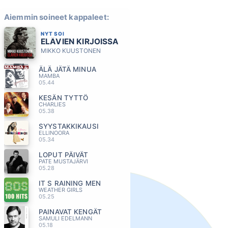
Aiemmin soineet kappaleet:
NYT SOI
ELÄVIEN KIRJOISSA
MIKKO KUUSTONEN
ÄLÄ JÄTÄ MINUA
MAMBA
05.44
KESÄN TYTTÖ
CHARLIES
05.38
SYYSTAKKIKAUSI
ELLINOORA
05.34
LOPUT PÄIVÄT
PATE MUSTAJÄRVI
05.28
IT S RAINING MEN
WEATHER GIRLS
05.25
PAINAVAT KENGÄT
SAMULI EDELMANN
05.18