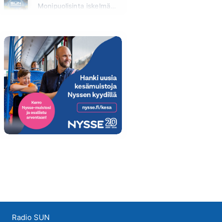
Monipuolisinta iskelmää ja parasta poppia
Huomenna klo 00:00 - 06:00
Radio SUN