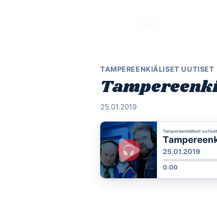
Skip
to
content
TAMPEREENKIÄLISET UUTISET
Tampereenkiä
25.01.2019
Tampereenkiäliset uutise
Tampereenkiä
25.01.2019
0:00