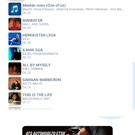
Meidän mies (One of Us)
Maarit, Anna Eriksson, Johanna Iivanainen, Pentti Hietanen, Jore Marjaranta
06.46
MANEATER
HALL AND OATES
06.39
HERKKISTEN LIIGA
VIIVI
06.36
ILMAN SUA
AKSEL KANKAANRANTA
06.33
ALL BY MYSELF
ERIC CARMEN
06.28
SAMAAN MARMORIIN
ANTTI RAILIO
06.24
THIS IS THE LIFE
MACDONALD AMY
06.21
IHMEITÄ SATTUU
TOMMI LÄNTINEN
06.15
ALLA KUUMAN AURINGON
ISTO HILTUNEN
06.12