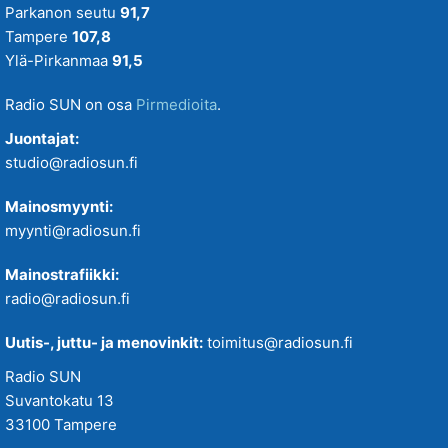
Parkanon seutu
91,7
Tampere
107,8
Ylä-Pirkanmaa
91,5
Radio SUN on osa
Pirmedioita
.
Juontajat:
studio@radiosun.fi
Mainosmyynti:
myynti@radiosun.fi
Mainostrafiikki:
radio@radiosun.fi
Uutis-, juttu- ja menovinkit:
toimitus@radiosun.fi
Radio SUN
Suvantokatu 13
33100 Tampere