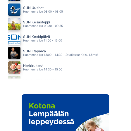
SE SYÖ NAISTA
ABREU
SUN Uutiset
05.32
Huomenna klo 08:00 - 08:05
SUN Kesästoppi
Huomenna klo 09:30 - 09:35
SUN Keskipäivä
Huomenna klo 11:00 - 13:00
SUN Iltapäivä
Huomenna klo 13:00 - 14:30 - Studiossa: Kaisu Lämsä
Herkkukesä
Huomenna klo 14:30 - 15:00
Heinäpellon laidalla
Huomenna klo 15:00 - 16:00