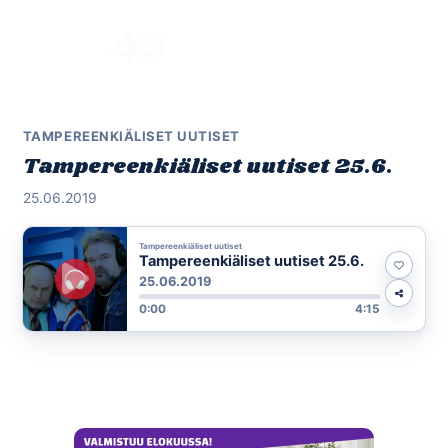
Skip
to
Menu
content
TAMPEREENKIÄLISET UUTISET
Tampereenkiäliset uutiset 25.6.
25.06.2019
Tampereenkiäliset uutiset
Tampereenkiäliset uutiset 25.6.
25.06.2019
0:00
4:15