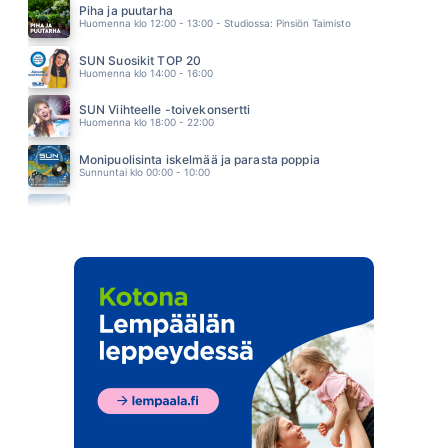
EPPU NORMAALI
Piha ja puutarha
15.17
Huomenna klo 12:00 - 13:00 - Studiossa: Pinsiön Taimisto
SUN Suosikit TOP 20
Huomenna klo 14:00 - 16:00
SUN Viihteelle -toivekonsertti
Huomenna klo 18:00 - 22:00
Monipuolisinta iskelmää ja parasta poppia
Sunnuntai klo 00:00 - 10:00
Jumalanpalvelus
Sunnuntai klo 10:00 - 11:00