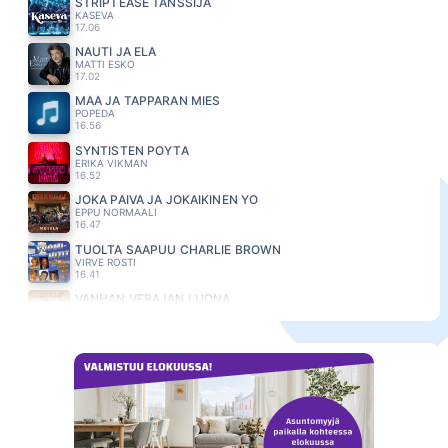
STRIPTEASE TANSSIJA
KASEVA
17.06
NAUTI JA ELÄ
MATTI ESKO
17.02
MÄÄ JA TAPPARAN MIES
POPEDA
16.56
SYNTISTEN PÖYTÄ
ERIKA VIKMAN
16.52
JOKA PÄIVÄ JA JOKAIKINEN YÖ
EPPU NORMAALI
16.47
TUOLTA SAAPUU CHARLIE BROWN
VIRVE ROSTI
16.41
VANHAN VERAJAN LUONA
PIENIMAKI EILA
16.37
TAIVAASSA PERSEET TERVATAAN
EPPU NORMAALI
16.28
KIRJE
JANNE HURME
16.11
WAITING FOR THE DAWN