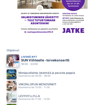
Q.STONE
16.06
TAULUT
HUGO
16.01
TAHROJA PAPERILLA
EPPU NORMAALI
15.54
SININEN JA VALKOINEN
JUKKA KUOPPAMÄKI
15.49
PAUHAAVA SYDÄN (FEAT ELONKERJUU)
LAURI TÄHKÄ
Ohjelmat:
15.45
LIVENÄ NYT
VIELA JOSSAIN
SUN Viihteelle -toivekonsertti
A AALLON RYTMIORKESTERI
15.38
18:00 - 23:00
PIKKU SYNTINEN
RAHKONEN ESKO
Monipuolisinta iskelmää ja parasta poppia
15.35
Huomenna klo 00:00 - 09:00
TAPPAVAN HILJAINEN RIVARINPATKA
ARTTU WISKARI
VIIKONLOPUN MENOVINKIT
15.30
Huomenna klo 10:00 - 11:00
PÄÄSTÄ PAHASTA
PATE MUSTAJÄRVI
LEVYHYLLYLLÄ
15.24
Huomenna klo 11:00 - 12:00
PIMEYDEN TANGO