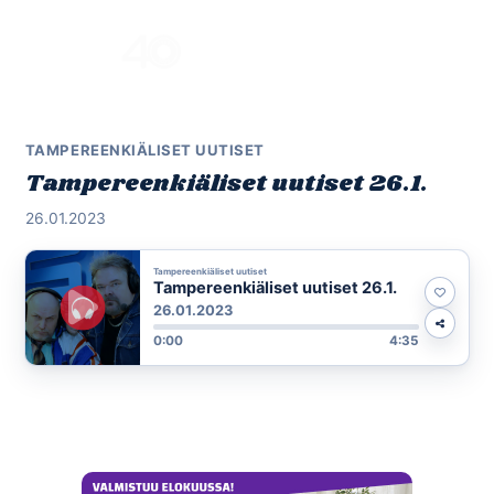
Skip
to
Menu
content
TAMPEREENKIÄLISET UUTISET
Tampereenkiäliset uutiset 26.1.
26.01.2023
Tampereenkiäliset uutiset
Tampereenkiäliset uutiset 26.1.
26.01.2023
0:00
4:35