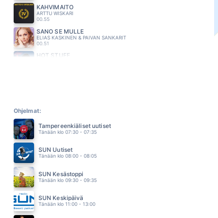
KAHVIMAITO
ARTTU WISKARI
00.55
SANO SE MULLE
ELIAS KASKINEN & PAIVAN SANKARIT
00.51
HOT STUFF
DONNA SUMMER
00.48
JUOKSE KOVEMPAA
MIKAEL KONTTINEN
00.45
UUSI ALKU
HEIDI PAKARINEN
Ohjelmat:
00.41
Tampereenkiäliset uutiset
VALMIS MAAILMAAN
Tänään klo 07:30 - 07:35
JORMA KÄÄRIÄINEN
00.37
SUN Uutiset
VAIN HULLUT SELVIÄÄ
Tänään klo 08:00 - 08:05
SUURLÄHETTILÄÄT
00.33
SUN Kesästoppi
SPANISH GUITAR
Tänään klo 09:30 - 09:35
BRAXTON TONI
00.28
SUN Keskipäivä
HYVÄKSYVÄ KATSE
Tänään klo 11:00 - 13:00
LASSE HAVU
00.25