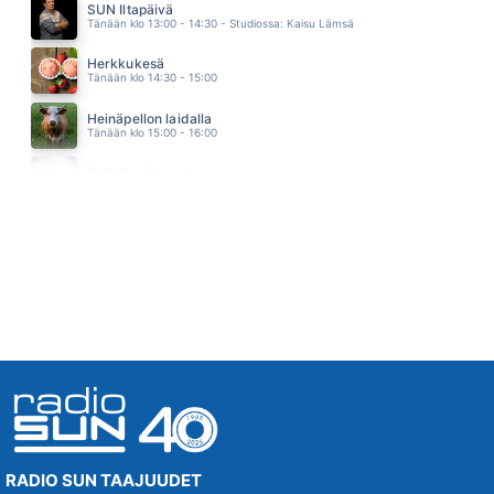
SUN Iltapäivä
KERJÄLÄISTEN VALTAKUNTA
Tänään klo 13:00 - 14:30 - Studiossa: Kaisu Lämsä
DINGO
00.20
Herkkukesä
RESONOI
Tänään klo 14:30 - 15:00
JOHANNA DEBRECZENI
00.17
Heinäpellon laidalla
EN HALUU KUOLLA TÄNÄ YÖNA
Tänään klo 15:00 - 16:00
JENNI VARTIAINEN
00.13
SUN Kesästoppi
WOMAN IN LOVE
Tänään klo 16:15 - 16:20
STREISAND BARBRA
00.09
PÄIVÄT ILMAN SINUA
TOPI SORSAKOSKI JA AGENTS
00.07
RADIO SUN TAAJUUDET