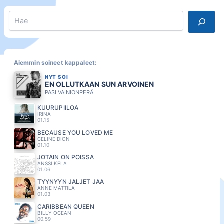
Search
Aiemmin soineet kappaleet:
NYT SOI
EN OLLUTKAAN SUN ARVOINEN
PASI VAINIONPERÄ
KUURUPIILOA
IRINA
01.15
BECAUSE YOU LOVED ME
CELINE DION
01.10
JOTAIN ON POISSA
ANSSI KELA
01.06
TYYNYYN JÄLJET JÄÄ
ANNE MATTILA
01.03
CARIBBEAN QUEEN
BILLY OCEAN
00.59