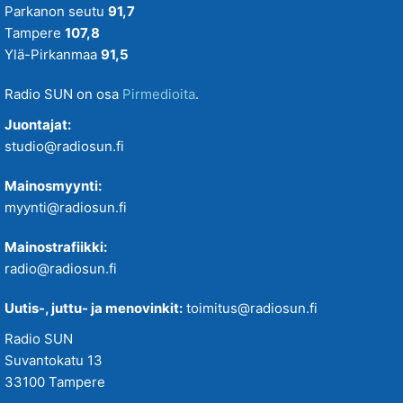
Parkanon seutu
91,7
Tampere
107,8
Ylä-Pirkanmaa
91,5
Radio SUN on osa
Pirmedioita
.
Juontajat:
studio@radiosun.fi
Mainosmyynti:
myynti@radiosun.fi
Mainostrafiikki:
radio@radiosun.fi
Uutis-, juttu- ja menovinkit:
toimitus@radiosun.fi
Radio SUN
Suvantokatu 13
33100 Tampere