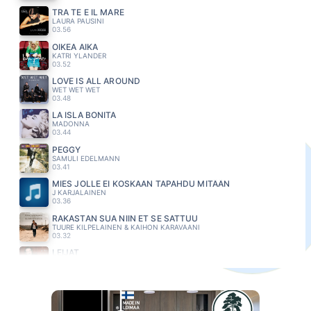
TRA TE E IL MARE
LAURA PAUSINI
03.56
OIKEA AIKA
KATRI YLANDER
03.52
LOVE IS ALL AROUND
WET WET WET
03.48
LA ISLA BONITA
MADONNA
03.44
PEGGY
SAMULI EDELMANN
03.41
MIES JOLLE EI KOSKAAN TAPAHDU MITÄÄN
J KARJALAINEN
03.36
RAKASTAN SUA NIIN ET SE SATTUU
TUURE KILPELAINEN & KAIHON KARAVAANI
03.32
LEIJAT
KIRKA
03.29
BUSY BEING FABULOUS
EAGLES
03.24