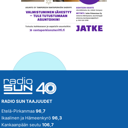
RADIO SUN TAAJUUDET
Etelä-Pirkanmaa
96,7
Ikaalinen ja Hämeenkyrö
96,3
Kankaanpään seutu
106,7