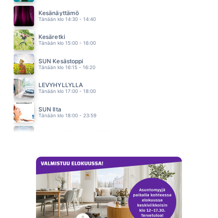
HEI ÄLÄ LUULE
DISCO
Kesänäyttämö
02.47
Tänään klo 14:30 - 14:40
Kesäretki
Tänään klo 15:00 - 16:00
SUN Kesästoppi
Tänään klo 16:15 - 16:20
LEVYHYLLYLLÄ
Tänään klo 17:00 - 18:00
SUN Ilta
Tänään klo 18:00 - 23:59
Monipuolisinta iskelmää ja parasta poppia
Tänään klo 23:30 - 05:30