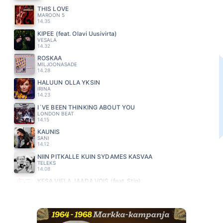
THIS LOVE
MAROON 5
14.35
KIPEE (feat. Olavi Uusivirta)
VESALA
14.32
ROSKAA
MILJOONASADE
14.28
HALUUN OLLA YKSIN
IRINA
14.23
I´VE BEEN THINKING ABOUT YOU
LONDON BEAT
14.15
KAUNIS
SANI
14.12
NIIN PITKÄLLE KUIN SYDÄMES KASVAA
TELEKS
14.08
KESÄ VIELÄ JÄÄDÄ VOIS (feat. Stig)
NELJÄNSUORA
14.04
KOTIVIINI
ANNA HANSKI
13.54