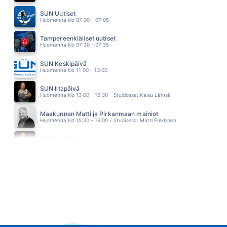
FUOCO NEL FUOCO
EROS RAMAZZOTTI
SUN Uutiset
13.04
Huomenna klo 07:00 - 07:05
Tampereenkiäliset uutiset
Huomenna klo 07:30 - 07:35
SUN Keskipäivä
Huomenna klo 11:00 - 13:00
SUN Iltapäivä
Huomenna klo 13:00 - 15:30 - Studiossa: Kaisu Lämsä
Maakunnan Matti ja Pirkanmaan mainiot
Huomenna klo 15:30 - 16:00 - Studiossa: Matti Pulkkinen
SUN Iltapäivä
Huomenna klo 16:00 - 18:00