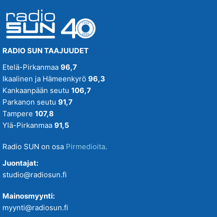
RADIO SUN TAAJUUDET
Etelä-Pirkanmaa
96,7
Ikaalinen ja Hämeenkyrö
96,3
Kankaanpään seutu
106,7
Parkanon seutu
91,7
Tampere
107,8
Ylä-Pirkanmaa
91,5
Radio SUN on osa
Pirmedioita
.
Juontajat:
studio@radiosun.fi
Mainosmyynti:
myynti@radiosun.fi