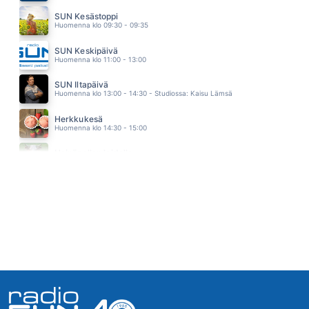
PULSSI
SUN Kesästoppi
JANNIKA B
Huomenna klo 09:30 - 09:35
05.47
SADE
SUN Keskipäivä
KAIJA KÄRKINEN JA ILE KALLIO
Huomenna klo 11:00 - 13:00
05.44
RANNALLE SANNALLE
SUN Iltapäivä
FINLANDERS
Huomenna klo 13:00 - 14:30 - Studiossa: Kaisu Lämsä
05.40
FASTLOVE
Herkkukesä
GEORGE MICHAEL
Huomenna klo 14:30 - 15:00
05.35
SE SYÖ NAISTA
Heinäpellon laidalla
ABREU
Huomenna klo 15:00 - 16:00
05.32