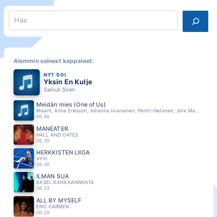
Search
Aiemmin soineet kappaleet:
NYT SOI
Yksin En Kulje
Samuli Siren
Meidän mies (One of Us)
Maarit, Anna Eriksson, Johanna Iivanainen, Pentti Hietanen, Jore Marjaranta
06.46
MANEATER
HALL AND OATES
06.39
HERKKISTEN LIIGA
VIIVI
06.36
ILMAN SUA
AKSEL KANKAANRANTA
06.33
ALL BY MYSELF
ERIC CARMEN
06.28