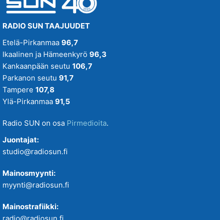
RADIO SUN TAAJUUDET
Etelä-Pirkanmaa
96,7
Ikaalinen ja Hämeenkyrö
96,3
Kankaanpään seutu
106,7
Parkanon seutu
91,7
Tampere
107,8
Ylä-Pirkanmaa
91,5
Radio SUN on osa
Pirmedioita
.
Juontajat:
studio@radiosun.fi
Mainosmyynti:
myynti@radiosun.fi
Mainostrafiikki:
radio@radiosun.fi