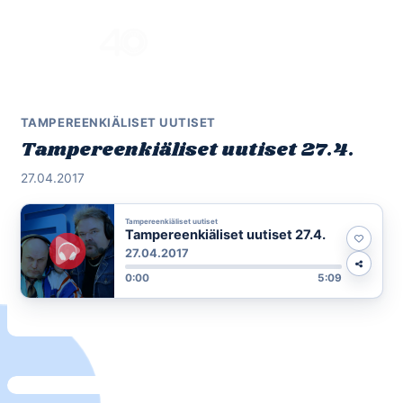
Skip
to
Menu
content
TAMPEREENKIÄLISET UUTISET
Tampereenkiäliset uutiset 27.4.
27.04.2017
Tampereenkiäliset uutiset
Tampereenkiäliset uutiset 27.4.
27.04.2017
0:00
5:09