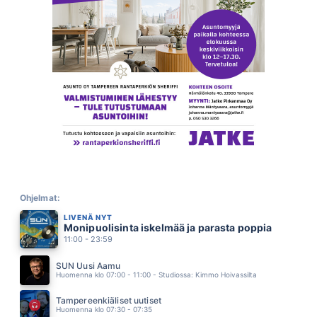
JOS SÄ MENET POIS
KAIJA KÄRKINEN JA ILE KALLIO
11.54
EI TAIDA TIETÄÄ TYTTÖ
ERIN
11.50
DEADLINE
YÖ
11.43
TARVIIN VIELÄ YHDEN YÖN AIKAA
ANNA PUU
11.37
TUULEEKO TAAS
RESSU REDFORD
11.29
I LOVE YOU
TEFLON BROTHERS X PANDORA
Ohjelmat:
11.23
LIVENÄ NYT
DIRLANDA
Monipuolisinta iskelmää ja parasta poppia
KAI HYTTINEN
11.20
11:00 - 23:59
SE OIKEA
JENNI VARTIAINEN
SUN Uusi Aamu
11.14
Huomenna klo 07:00 - 11:00 - Studiossa: Kimmo Hoivassilta
MINNE SINÄ MEET
VESTERINEN YHTYEINEEN
Tampereenkiäliset uutiset
11.10
Huomenna klo 07:30 - 07:35