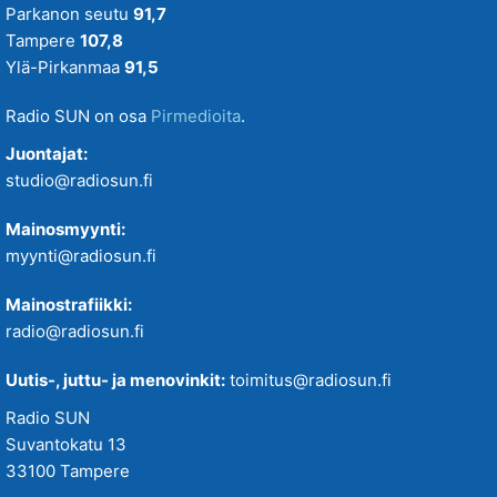
Parkanon seutu
91,7
Tampere
107,8
Ylä-Pirkanmaa
91,5
Radio SUN on osa
Pirmedioita
.
Juontajat:
studio@radiosun.fi
Mainosmyynti:
myynti@radiosun.fi
Mainostrafiikki:
radio@radiosun.fi
Uutis-, juttu- ja menovinkit:
toimitus@radiosun.fi
Radio SUN
Suvantokatu 13
33100 Tampere