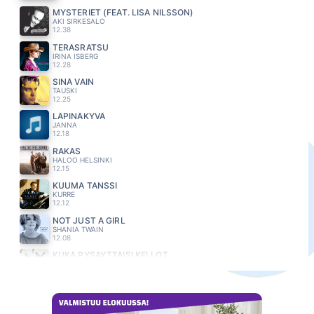
MYSTERIET (FEAT. LISA NILSSON)
AKI SIRKESALO
12.38
TERÄSRATSU
IRINA ISBERG
12.28
SINÄ VAIN
TAUSKI
12.25
LÄPINÄKYVÄ
JANNA
12.18
RAKAS
HALOO HELSINKI
12.15
KUUMA TANSSI
KURRE
12.12
NOT JUST A GIRL
SHANIA TWAIN
12.08
KUKA PYSÄYTTÄISI KELLOT
SUURLÄHETTILÄÄT
12.04
MYYNNISSÄ
ERIKA VIKMAN
12.01