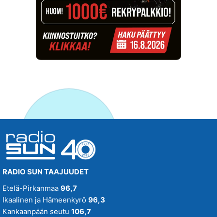
RADIO SUN TAAJUUDET
Etelä-Pirkanmaa
96,7
Ikaalinen ja Hämeenkyrö
96,3
Kankaanpään seutu
106,7