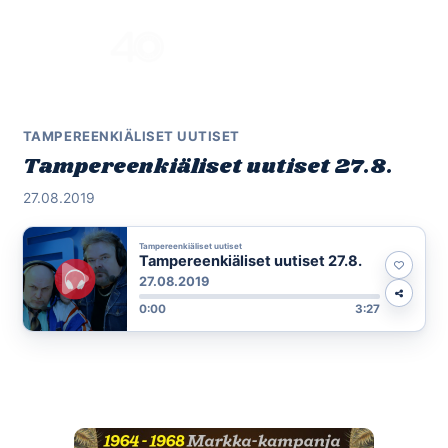
Skip
to
Menu
content
TAMPEREENKIÄLISET UUTISET
Tampereenkiäliset uutiset 27.8.
27.08.2019
Tampereenkiäliset uutiset
Tampereenkiäliset uutiset 27.8.
27.08.2019
0:00
3:27