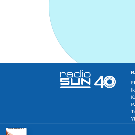
R
E
I
K
P
T
Y
R