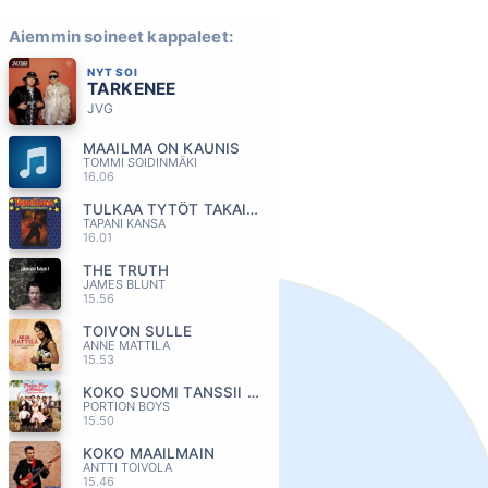
Aiemmin soineet kappaleet:
NYT SOI
TARKENEE
JVG
MAAILMA ON KAUNIS
TOMMI SOIDINMÄKI
16.06
TULKAA TYTÖT TAKAISIN
TAPANI KANSA
16.01
THE TRUTH
JAMES BLUNT
15.56
TOIVON SULLE
ANNE MATTILA
15.53
KOKO SUOMI TANSSII (feat. Komiat)
PORTION BOYS
15.50
KOKO MAAILMAIN
ANTTI TOIVOLA
15.46