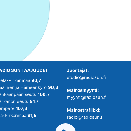
ADIO SUN TAAJUUDET
Juontajat:
studio@radiosun.fi
telä-Pirkanmaa
96,7
kaalinen ja Hämeenkyrö
96,3
Mainosmyynti:
ankaanpään seutu
106,7
myynti@radiosun.fi
arkanon seutu
91,7
ampere
107,8
Mainostrafiikki:
lä-Pirkanmaa
91,5
radio@radiosun.fi
adio SUN on osa
Pirmedioita
.
Uutis-, juttu- ja menovinkit: