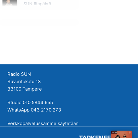
SUN Iltapäivä
Huomenna klo 13:00 - 18:00 - Studiossa: Kaisu Lämsä
Radio SUN
Suvantokatu 13
33100 Tampere
Studio 010 5844 655
WhatsApp 043 2170 273
Verkkopalvelussamme käytetään
evästeitä käyttökokemuksen