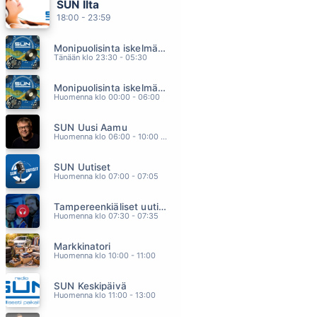
SUN Ilta
POKKA
18:00 - 23:59
IRINA
15.06
Monipuolisinta iskelmää ja parasta poppia
OTA KIINNI
Tänään klo 23:30 - 05:30
MIKAEL KONTTINEN
15.03
Monipuolisinta iskelmää ja parasta poppia
AKUN TEHDAS
Huomenna klo 00:00 - 06:00
EPPU NORMAALI
14.55
SUN Uusi Aamu
TUHANSIEN RANTOJEN MAA
Huomenna klo 06:00 - 10:00 - Studiossa: Kimmo Hoivassilta
MUSTAT ENKELIT
14.50
SUN Uutiset
KAASUA KOMISAARIO PEPPONE
Huomenna klo 07:00 - 07:05
POPEDA
14.46
Tampereenkiäliset uutiset
Huomenna klo 07:30 - 07:35
Markkinatori
Huomenna klo 10:00 - 11:00
SUN Keskipäivä
Huomenna klo 11:00 - 13:00