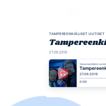
Skip
to
content
TAMPEREENKIÄLISET UUTISET
Tampereenkiä
27.09.2019
Tampereenkiäliset uutise
Tampereenkiä
27.09.2019
0:00