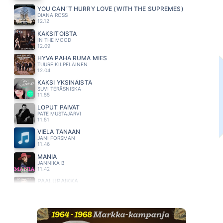
YOU CAN´T HURRY LOVE (WITH THE SUPREMES)
DIANA ROSS
12.12
KAKSITOISTA
IN THE MOOD
12.09
HYVA PAHA RUMA MIES
TUURE KILPELÄINEN
12.04
KAKSI YKSINÄISTÄ
SUVI TERÄSNISKA
11.55
LOPUT PÄIVÄT
PATE MUSTAJÄRVI
11.51
VIELÄ TÄNÄÄN
JANI FORSMAN
11.46
MANIA
JANNIKA B
11.42
PAALUPAIKKA
KARI TAPIO
11.35
KESÄHÄÄT
RODEO
11.32