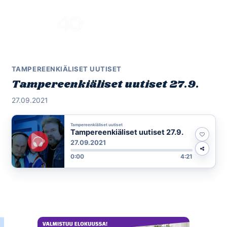
Skip
to
Menu
content
TAMPEREENKIÄLISET UUTISET
Tampereenkiäliset uutiset 27.9.
27.09.2021
Tampereenkiäliset uutiset
Tampereenkiäliset uutiset 27.9.
27.09.2021
0:00
4:21