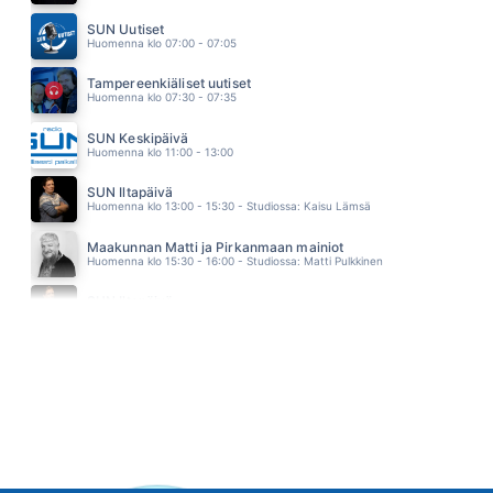
RAKETILLA AURINKOON
SAMU HABER
SUN Uutiset
10.46
Huomenna klo 07:00 - 07:05
Tampereenkiäliset uutiset
Huomenna klo 07:30 - 07:35
SUN Keskipäivä
Huomenna klo 11:00 - 13:00
SUN Iltapäivä
Huomenna klo 13:00 - 15:30 - Studiossa: Kaisu Lämsä
Maakunnan Matti ja Pirkanmaan mainiot
Huomenna klo 15:30 - 16:00 - Studiossa: Matti Pulkkinen
SUN Iltapäivä
Huomenna klo 16:00 - 18:00