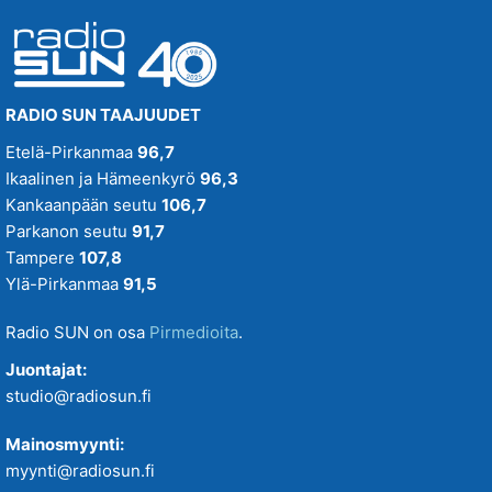
RADIO SUN TAAJUUDET
Etelä-Pirkanmaa
96,7
Ikaalinen ja Hämeenkyrö
96,3
Kankaanpään seutu
106,7
Parkanon seutu
91,7
Tampere
107,8
Ylä-Pirkanmaa
91,5
Radio SUN on osa
Pirmedioita
.
Juontajat:
studio@radiosun.fi
Mainosmyynti:
myynti@radiosun.fi