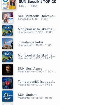
SUN Suosikit TOP 20
HEI ÄIJÄ
14:00 - 16:00
PATE MUSTAJÄRVI
09.57
SUN Viihteelle -toivekonsertti
LEMMENLUKKO
Tänään klo 18:00 - 22:00
STIG
09.46
Monipuolisinta iskelmää ja parasta poppia
OTA MUT
Huomenna klo 00:00 - 10:00
JONNE AARON
09.39
Jumalanpalvelus
JUST A NOTION
Huomenna klo 10:00 - 11:00
ABBA
09.30
Monipuolisinta iskelmää ja parasta poppia
JEE JEE
Huomenna klo 11:00 - 23:59
EPPU NORMAALI
09.21
SUN Uusi Aamu
Maanantai klo 07:00 - 11:00 - Studiossa: Kimmo Hoivassilta
Tampereenkiäliset uutiset
Maanantai klo 07:30 - 07:35
SUN Uutiset
Maanantai klo 08:00 - 08:05