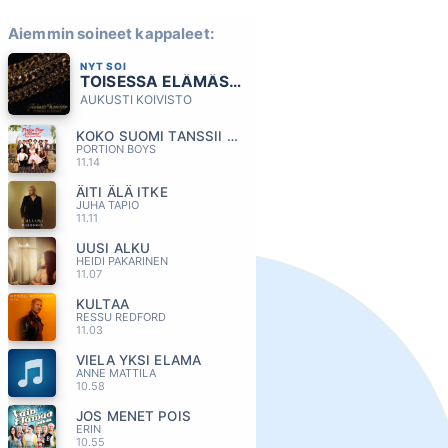
Aiemmin soineet kappaleet:
NYT SOI
TOISESSA ELÄMÄSSÄ
AUKUSTI KOIVISTO
KOKO SUOMI TANSSII (feat. Komiat)
PORTION BOYS
11.14
ÄITI ÄLÄ ITKE
JUHA TAPIO
11.11
UUSI ALKU
HEIDI PAKARINEN
11.07
KULTAA
RESSU REDFORD
11.03
VIELA YKSI ELAMA
ANNE MATTILA
10.58
JOS MENET POIS
ERIN
10.55