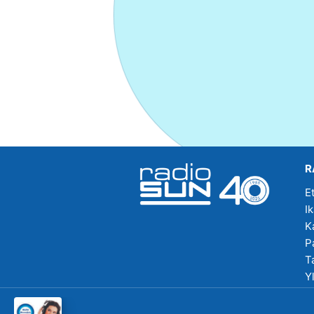
R
E
I
K
P
T
Y
R