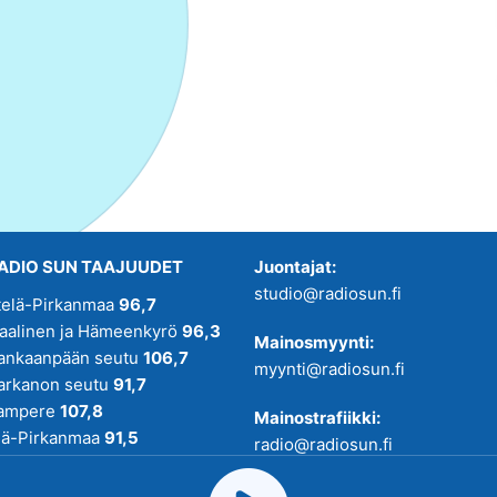
ADIO SUN TAAJUUDET
Juontajat:
studio@radiosun.fi
telä-Pirkanmaa
96,7
kaalinen ja Hämeenkyrö
96,3
Mainosmyynti:
ankaanpään seutu
106,7
myynti@radiosun.fi
arkanon seutu
91,7
ampere
107,8
Mainostrafiikki:
lä-Pirkanmaa
91,5
radio@radiosun.fi
adio SUN on osa
Pirmedioita
.
Uutis-, juttu- ja menovinkit: