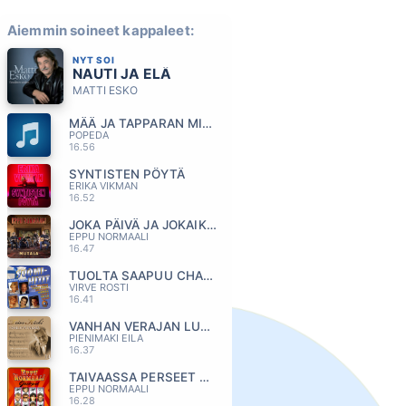
Aiemmin soineet kappaleet:
NYT SOI
NAUTI JA ELÄ
MATTI ESKO
MÄÄ JA TAPPARAN MIES
POPEDA
16.56
SYNTISTEN PÖYTÄ
ERIKA VIKMAN
16.52
JOKA PÄIVÄ JA JOKAIKINEN YÖ
EPPU NORMAALI
16.47
TUOLTA SAAPUU CHARLIE BROWN
VIRVE ROSTI
16.41
VANHAN VERAJAN LUONA
PIENIMAKI EILA
16.37
TAIVAASSA PERSEET TERVATAAN
EPPU NORMAALI
16.28