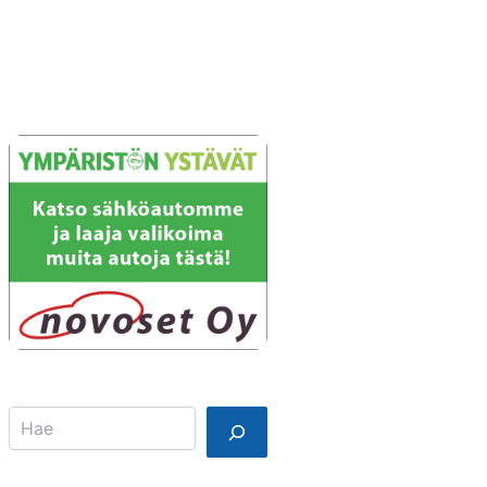
Info
Mainostajalle
Search