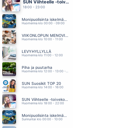
SUN Viihteelle -toivekonsertti
TAPPAVAN HILJAINEN RIVARINPATKA
18:00 - 23:00
ARTTU WISKARI
15.30
Monipuolisinta iskelmää ja parasta poppia
PÄÄSTÄ PAHASTA
Huomenna klo 00:00 - 09:00
PATE MUSTAJÄRVI
15.24
VIIKONLOPUN MENOVINKIT
PIMEYDEN TANGO
Huomenna klo 10:00 - 11:00
EPPU NORMAALI
15.17
LEVYHYLLYLLÄ
TÄHDET MEREN YLLÄ
Huomenna klo 11:00 - 12:00
A AALLON RYTMIORKESTERI
15.12
Piha ja puutarha
PUHTAAT MUNAT JA VILPITÖN MIELI
Huomenna klo 12:00 - 13:00 - Studiossa: Pinsiön Taimisto
ILKKA VAINIO
15.08
SUN Suosikit TOP 20
Huomenna klo 14:00 - 16:00
SUN Viihteelle -toivekonsertti
Huomenna klo 18:00 - 22:00
Monipuolisinta iskelmää ja parasta poppia
Sunnuntai klo 00:00 - 10:00