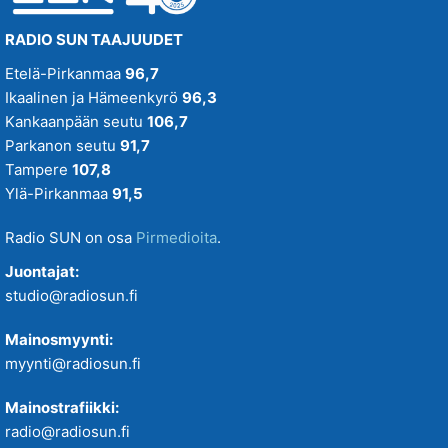
RADIO SUN TAAJUUDET
Etelä-Pirkanmaa
96,7
Ikaalinen ja Hämeenkyrö
96,3
Kankaanpään seutu
106,7
Parkanon seutu
91,7
Tampere
107,8
Ylä-Pirkanmaa
91,5
Radio SUN on osa
Pirmedioita
.
Juontajat:
studio@radiosun.fi
Mainosmyynti:
myynti@radiosun.fi
Mainostrafiikki:
radio@radiosun.fi