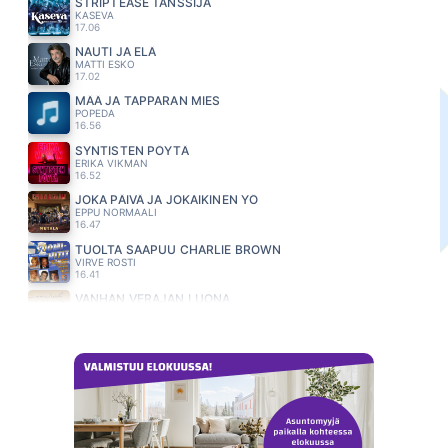
STRIPTEASE TANSSIJA
KASEVA
17.06
NAUTI JA ELÄ
MATTI ESKO
17.02
MÄÄ JA TAPPARAN MIES
POPEDA
16.56
SYNTISTEN PÖYTÄ
ERIKA VIKMAN
16.52
JOKA PÄIVÄ JA JOKAIKINEN YÖ
EPPU NORMAALI
16.47
TUOLTA SAAPUU CHARLIE BROWN
VIRVE ROSTI
16.41
VANHAN VERAJAN LUONA
PIENIMAKI EILA
16.37
TAIVAASSA PERSEET TERVATAAN
EPPU NORMAALI
16.28
KIRJE
JANNE HURME
16.11
WAITING FOR THE DAWN