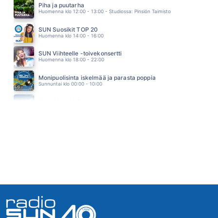
EPPU NORMAALI
Piha ja puutarha
15.17
Huomenna klo 12:00 - 13:00 - Studiossa: Pinsiön Taimisto
SUN Suosikit TOP 20
Huomenna klo 14:00 - 16:00
SUN Viihteelle -toivekonsertti
Huomenna klo 18:00 - 22:00
Monipuolisinta iskelmää ja parasta poppia
Sunnuntai klo 00:00 - 10:00
Jumalanpalvelus
Sunnuntai klo 10:00 - 11:00