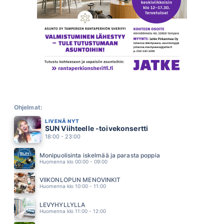
Q.STONE
16.06
TAULUT
HUGO
16.01
TAHROJA PAPERILLA
EPPU NORMAALI
15.54
SININEN JA VALKOINEN
JUKKA KUOPPAMÄKI
15.49
PAUHAAVA SYDÄN (FEAT ELONKERJUU)
LAURI TÄHKÄ
Ohjelmat:
15.45
LIVENÄ NYT
VIELA JOSSAIN
SUN Viihteelle -toivekonsertti
A AALLON RYTMIORKESTERI
15.38
18:00 - 23:00
PIKKU SYNTINEN
RAHKONEN ESKO
Monipuolisinta iskelmää ja parasta poppia
15.35
Huomenna klo 00:00 - 09:00
TAPPAVAN HILJAINEN RIVARINPATKA
ARTTU WISKARI
VIIKONLOPUN MENOVINKIT
15.30
Huomenna klo 10:00 - 11:00
PÄÄSTÄ PAHASTA
PATE MUSTAJÄRVI
LEVYHYLLYLLÄ
15.24
Huomenna klo 11:00 - 12:00
PIMEYDEN TANGO