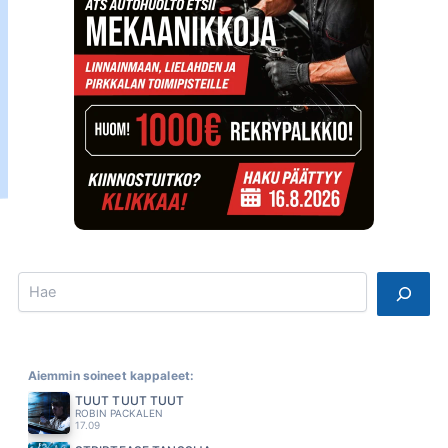
Search
Aiemmin soineet kappaleet:
TUUT TUUT TUUT
ROBIN PACKALEN
17.09