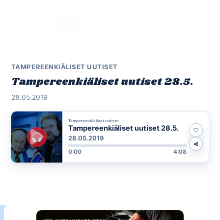
Skip
to
Menu
content
TAMPEREENKIÄLISET UUTISET
Tampereenkiäliset uutiset 28.5.
28.05.2019
Tampereenkiäliset uutiset
Tampereenkiäliset uutiset 28.5.
28.05.2019
0:00
4:08