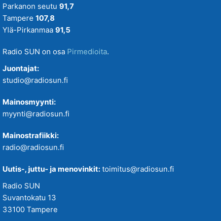
Parkanon seutu
91,7
Tampere
107,8
Ylä-Pirkanmaa
91,5
Radio SUN on osa
Pirmedioita
.
Juontajat:
studio@radiosun.fi
Mainosmyynti:
myynti@radiosun.fi
Mainostrafiikki:
radio@radiosun.fi
Uutis-, juttu- ja menovinkit:
toimitus@radiosun.fi
Radio SUN
Suvantokatu 13
33100 Tampere