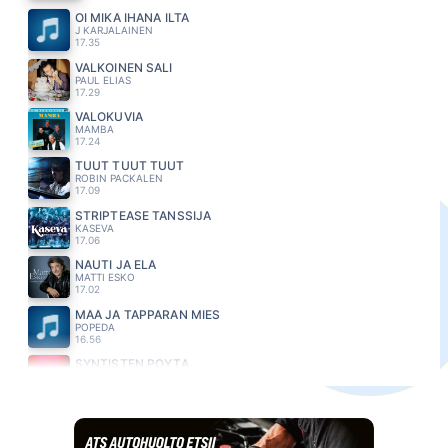
OI MIKÄ IHANA ILTA
J KARJALAINEN
17.35
VALKOINEN SALI
PAUL ELIAS
17.29
VALOKUVIA
MAMBA
17.24
TUUT TUUT TUUT
ROBIN PACKALEN
17.09
STRIPTEASE TANSSIJA
KASEVA
17.06
NAUTI JA ELÄ
MATTI ESKO
17.02
MÄÄ JA TAPPARAN MIES
POPEDA
16.56
SYNTISTEN PÖYTÄ
ERIKA VIKMAN
16.52
JOKA PÄIVÄ JA JOKAIKINEN YÖ
EPPU NORMAALI
16.47