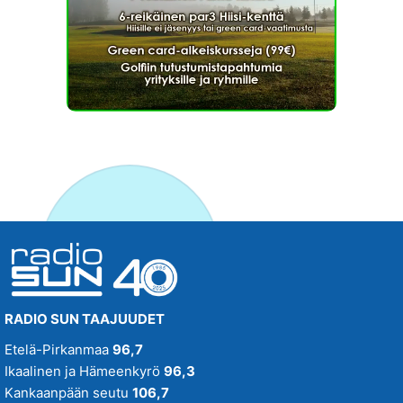
RADIO SUN TAAJUUDET
Etelä-Pirkanmaa
96,7
Ikaalinen ja Hämeenkyrö
96,3
Kankaanpään seutu
106,7