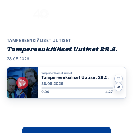
Skip
to
Menu
content
TAMPEREENKIÄLISET UUTISET
Tampereenkiäliset Uutiset 28.5.
28.05.2026
Tampereenkiäliset uutiset
Tampereenkiäliset Uutiset 28.5.
28.05.2026
0:00
4:27