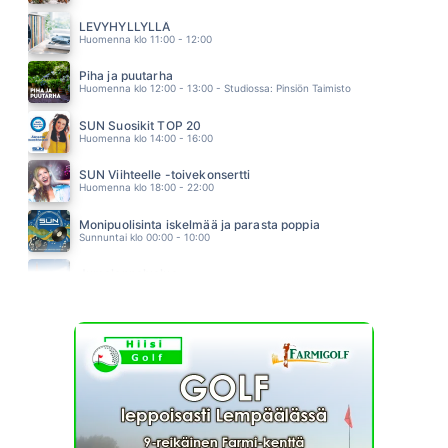
VIELA JOSSAIN
A AALLON RYTMIORKESTERI
LEVYHYLLYLLÄ
15.38
Huomenna klo 11:00 - 12:00
Piha ja puutarha
Huomenna klo 12:00 - 13:00 - Studiossa: Pinsiön Taimisto
SUN Suosikit TOP 20
Huomenna klo 14:00 - 16:00
SUN Viihteelle -toivekonsertti
Huomenna klo 18:00 - 22:00
Monipuolisinta iskelmää ja parasta poppia
Sunnuntai klo 00:00 - 10:00
Jumalanpalvelus
Sunnuntai klo 10:00 - 11:00