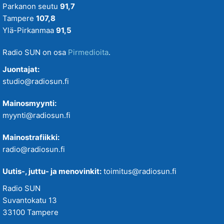
Parkanon seutu
91,7
Tampere
107,8
Ylä-Pirkanmaa
91,5
Radio SUN on osa
Pirmedioita
.
Juontajat:
studio@radiosun.fi
Mainosmyynti:
myynti@radiosun.fi
Mainostrafiikki:
radio@radiosun.fi
Uutis-, juttu- ja menovinkit:
toimitus@radiosun.fi
Radio SUN
Suvantokatu 13
33100 Tampere