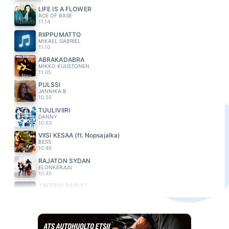
LIFE IS A FLOWER
ACE OF BASE
11.14
RIIPPUMATTO
MIKAEL GABRIEL
11.10
ABRAKADABRA
MIKKO KUUSTONEN
11.05
PULSSI
JANNIKA B
10.55
TUULIVIIRI
DANNY
10.53
VIISI KESÄÄ (ft. Nopsajalka)
BESS
10.49
RAJATON SYDAN
ELONKERJUU
10.45
TIIKERIN RAIDAT
JONNE AARON
10.41
DIANA
PAUL ANKA
10.37