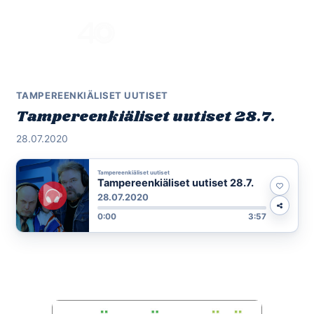
Skip
to
Menu
content
TAMPEREENKIÄLISET UUTISET
Tampereenkiäliset uutiset 28.7.
28.07.2020
Tampereenkiäliset uutiset
Tampereenkiäliset uutiset 28.7.
28.07.2020
0:00
3:57