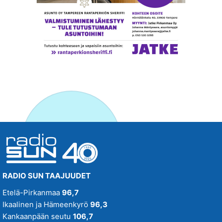
RADIO SUN TAAJUUDET
Etelä-Pirkanmaa
96,7
Ikaalinen ja Hämeenkyrö
96,3
Kankaanpään seutu
106,7