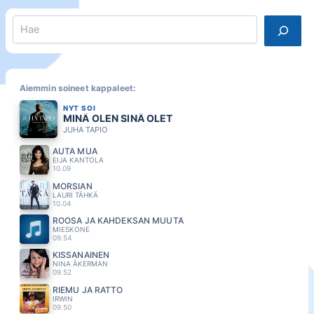
Search
Aiemmin soineet kappaleet:
NYT SOI
MINÄ OLEN SINÄ OLET
JUHA TAPIO
AUTA MUA
EIJA KANTOLA
10.09
MORSIAN
LAURI TÄHKÄ
10.04
ROOSA JA KAHDEKSAN MUUTA
MIESKONE
09.54
KISSANAINEN
NINA ÅKERMAN
09.52
RIEMU JA RATTO
IRWIN
09.50