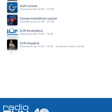
JUHANNUSTANSSIT
SUN Uutiset
DINGO
Huomenna klo 07:00 - 07:05
09.07
SINÄ RIITÄT
Tampereenkiäliset uutiset
MIKKO HARJU
Huomenna klo 07:30 - 07:35
09.03
SITKEÄ SYDÄN
SUN Keskipäivä
JUHA TAPIO
Huomenna klo 11:00 - 13:00
08.55
I LL MEET YOU AT MIDNIGHT
SUN Iltapäivä
SMOKIE
Huomenna klo 13:00 - 15:30 - Studiossa: Kaisu Lämsä
08.51
VIELA ON KESAA JALJELLA
Maakunnan Matti ja Pirkanmaan mainiot
MAMBA
Huomenna klo 15:30 - 16:00 - Studiossa: Matti Pulkkinen
08.48