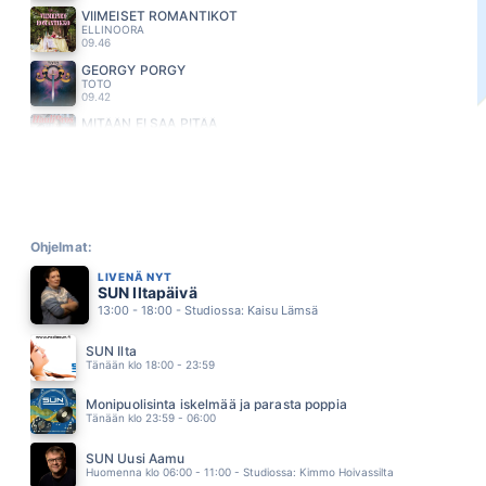
VIIMEISET ROMANTIKOT
ELLINOORA
09.46
GEORGY PORGY
TOTO
09.42
MITÄÄN EI SAA PITÄÄ
HAULI BROS
09.37
GIMME GIMME GIMME
ABBA
09.32
KAKSIN RANNALLA YKSINAISET
KIRKA
Ohjelmat:
09.29
LIVENÄ NYT
TEIT MEISTA KAUNIIN
SUN Iltapäivä
SAMULI EDELMANN
13:00 - 18:00 - Studiossa: Kaisu Lämsä
09.25
PIMEYS
SUN Ilta
OLLI HALONEN
Tänään klo 18:00 - 23:59
09.21
KUOROTYTTO
Monipuolisinta iskelmää ja parasta poppia
YÖ
Tänään klo 23:59 - 06:00
09.15
HYMYPOIKA
SUN Uusi Aamu
MAARIT
Huomenna klo 06:00 - 11:00 - Studiossa: Kimmo Hoivassilta
09.12