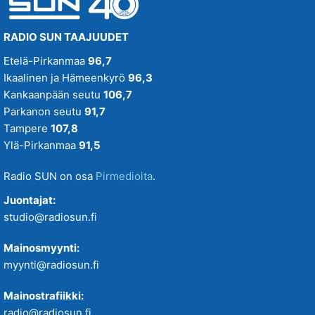
RADIO SUN TAAJUUDET
Etelä-Pirkanmaa
96,7
Ikaalinen ja Hämeenkyrö
96,3
Kankaanpään seutu
106,7
Parkanon seutu
91,7
Tampere
107,8
Ylä-Pirkanmaa
91,5
Radio SUN on osa
Pirmedioita
.
Juontajat:
studio@radiosun.fi
Mainosmyynti:
myynti@radiosun.fi
Mainostrafiikki:
radio@radiosun.fi