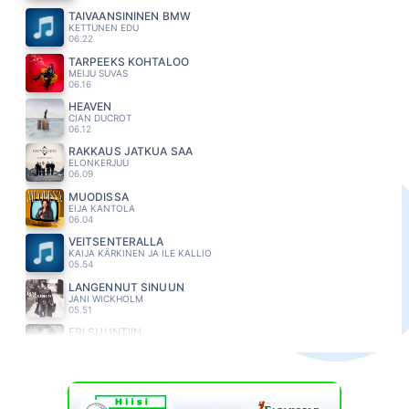
TAIVAANSININEN BMW
KETTUNEN EDU
06.22
TARPEEKS KOHTALOO
MEIJU SUVAS
06.16
HEAVEN
CIAN DUCROT
06.12
RAKKAUS JATKUA SAA
ELONKERJUU
06.09
MUODISSA
EIJA KANTOLA
06.04
VEITSENTERÄLLÄ
KAIJA KÄRKINEN JA ILE KALLIO
05.54
LANGENNUT SINUUN
JANI WICKHOLM
05.51
ERI SUUNTIIN
OLLI HELENIUS
05.46
TÄSSÄ ON KAIKKI
KUUMAA
05.43