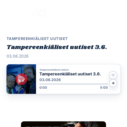
Skip
to
Menu
content
TAMPEREENKIÄLISET UUTISET
Tampereenkiäliset uutiset 3.6.
03.06.2026
Tampereenkiäliset uutiset
Tampereenkiäliset uutiset 3.6.
03.06.2026
0:00
5:00