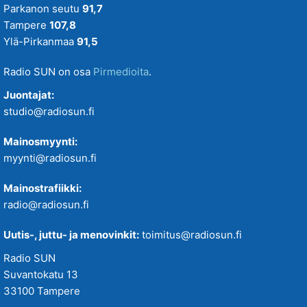
Parkanon seutu
91,7
Tampere
107,8
Ylä-Pirkanmaa
91,5
Radio SUN on osa
Pirmedioita
.
Juontajat:
studio@radiosun.fi
Mainosmyynti:
myynti@radiosun.fi
Mainostrafiikki:
radio@radiosun.fi
Uutis-, juttu- ja menovinkit:
toimitus@radiosun.fi
Radio SUN
Suvantokatu 13
33100 Tampere