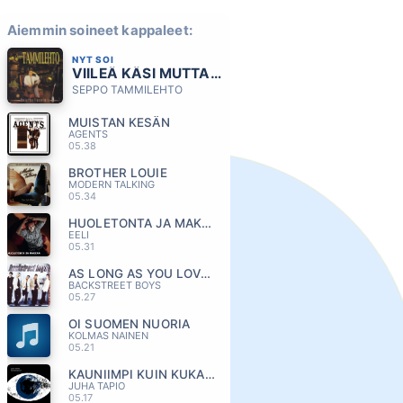
Aiemmin soineet kappaleet:
NYT SOI
VIILEÄ KÄSI MUTTA LÄMMIN SYDÄN
SEPPO TAMMILEHTO
MUISTAN KESÄN
AGENTS
05.38
BROTHER LOUIE
MODERN TALKING
05.34
HUOLETONTA JA MAKEAA
EELI
05.31
AS LONG AS YOU LOVE ME
BACKSTREET BOYS
05.27
OI SUOMEN NUORIA
KOLMAS NAINEN
05.21
KAUNIIMPI KUIN KUKAAN MUU
JUHA TAPIO
05.17