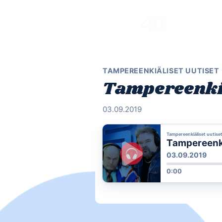
Skip
to
content
TAMPEREENKIÄLISET UUTISET
Tampereenkiä
03.09.2019
Tampereenkiäliset uutise
Tampereenkiä
03.09.2019
0:00