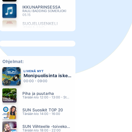
IKKUNAPRINSESSA
RAULI BADDING SOMERJOKI
05.15
SUOJELUSENKELI
JENNI & JUHO
05.12
BACK TO YOU
BRYAN ADAMS
05.07
UNOHDUN SINUUN
EIJA KANTOLA
Ohjelmat:
05.03
LIVENÄ NYT
VALHALLA
Monipuolisinta iskelmää ja parasta poppia
ANTTI AHOPELTO
04.58
00:00 - 09:00
MAKES ME WONDER
Piha ja puutarha
MAROON 5
04.54
Tänään klo 12:00 - 13:00 - Studiossa: Pinsiön Taimisto
TUHAT YÖTÄ
SUN Suosikit TOP 20
SAMULI EDELMANN & SANI
04.49
Tänään klo 14:00 - 16:00
MOI
SUN Viihteelle -toivekonsertti
VAHTERA
04.46
Tänään klo 18:00 - 22:00