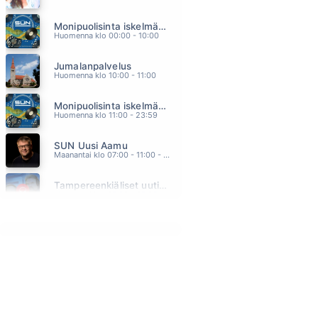
LIIAN PITKA KATSE
Monipuolisinta iskelmää ja parasta poppia
RESSU REDFORD
04.41
Huomenna klo 00:00 - 10:00
PIENEN POJAN HAAVEET
Jumalanpalvelus
JARNO SARJANEN
04.39
Huomenna klo 10:00 - 11:00
MEITÄ JYRÄTÄÄN
Monipuolisinta iskelmää ja parasta poppia
MILJOONASADE
04.34
Huomenna klo 11:00 - 23:59
FRIDA
SUN Uusi Aamu
BEHM
04.31
Maanantai klo 07:00 - 11:00 - Studiossa: Kimmo Hoivassilta
YELLOW RIVER
Tampereenkiäliset uutiset
CHRISTIE
04.28
Maanantai klo 07:30 - 07:35